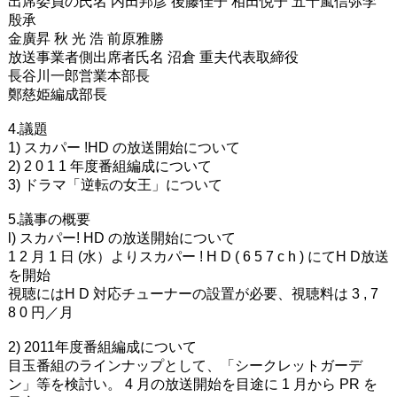
出席委員の氏名 内田邦彦 後藤佳子 相田悦子 五十嵐信弥李
殷承
金廣昇 秋 光 浩 前原雅勝
放送事業者側出席者氏名 沼倉 重夫代表取締役
長谷川一郎営業本部長
鄭慈姫編成部長
4.議題
1) スカパー !HD の放送開始について
2) 2 0 1 1 年度番組編成について
3) ドラマ「逆転の女王」について
5.議事の概要
l) スカパー! HD の放送開始について
1 2 月 1 日 (水）よりスカパー ! H D ( 6 5 7 c h ) にてH D放送
を開始
視聴にはH D 対応チューナーの設置が必要、視聴料は 3 , 7
8 0 円／月
2) 2011年度番組編成について
目玉番組のラインナップとして、「シークレットガーデ
ン」等を検討い。 4 月の放送開始を目途に 1 月から PR を