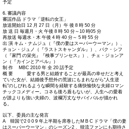
予定
6. 審議内容
審謡作品 ドラマ「逆転の女王」
放送開始日 12 月 27 日（月）午 後 8 時 50 分
放 送 日 毎週月・火 午後 8 時 50 分～10 時05 分
再放送 毎週水・木 午後 4 時 40 分～ 5 時 55 分
出 演 キム・ナムジュ（『僕の妻はスーパーウーマン』）、
チョン・ジュノ（『ラストスキャンダル』）、パク・シフ
（『家門 の栄光』『検事プリンセス』）、チェ・ジョンア
ン（『カインとアベル』）
制 作 MBC 2010 年 全 20 話予定
概 要 愛する男と結婚することが最高の幸せだと考え
ていた女が、結婚後予想外の荒波にもまれながら“人生逆
転”のしびれるような瞬間を経験する痛快愉快な夫婦ロマン
チックコメディー。コネも後ろ盾もないが、人生への愛着
が誰よりも強い夫婦の、波襴万丈なサバイバルが描かれ
る。
以下、委員の主な発言
A 韓国で2 0 0 9 年上半期を席巻したM B C ドラマ「僕の妻
はスーパーウーマン」のシーズン2 、韓流ファンにも期待さ