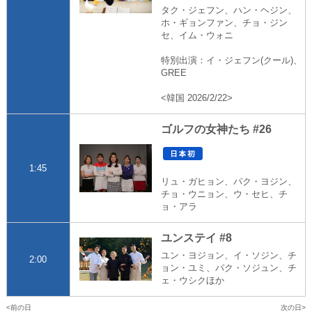
タク・ジェフン、ハン・ヘジン、
ホ・ギョンファン、チョ・ジン
セ、イム・ウォニ
特別出演：イ・ジェフン(クール)、
GREE
<韓国 2026/2/22>
ゴルフの女神たち #26
1:45
リュ・ガヒョン、パク・ヨジン、
チョ・ウニョン、ウ・セヒ、チ
ョ・アラ
ユンステイ #8
ユン・ヨジョン、イ・ソジン、チ
2:00
ョン・ユミ、パク・ソジュン、チ
ェ・ウシクほか
前の日
次の日