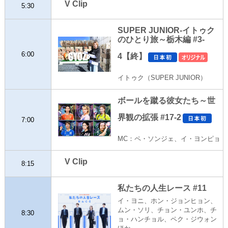
V Clip
5:30
SUPER JUNIOR-イトゥク
のひとり旅～栃木編 #3-
6:00
4【終】
イトゥク（SUPER JUNIOR）
ボールを蹴る彼女たち～世
界観の拡張 #17-2
7:00
MC：ペ・ソンジェ、イ・ヨンピョ
V Clip
8:15
私たちの人生レース #11
イ・ヨニ、ホン・ジョンヒョン、
ムン・ソリ、チョン・ユンホ、チ
8:30
ョ・ハンチョル、ペク・ジウォン