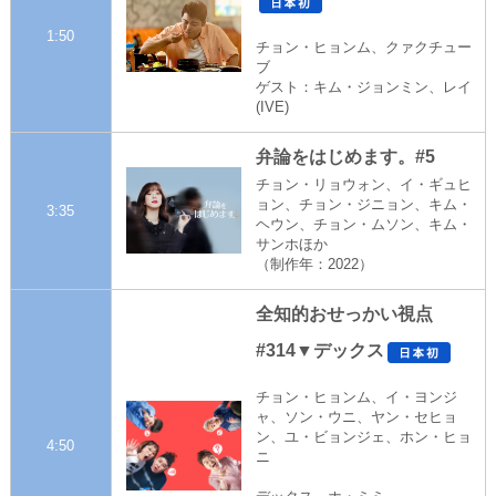
1:50
チョン・ヒョンム、クァクチュー
ブ
ゲスト：キム・ジョンミン、レイ
(IVE)
弁論をはじめます。#5
チョン・リョウォン、イ・ギュヒ
ョン、チョン・ジニョン、キム・
3:35
ヘウン、チョン・ムソン、キム・
サンホほか
（制作年：2022）
全知的おせっかい視点
#314▼デックス
チョン・ヒョンム、イ・ヨンジ
ャ、ソン・ウニ、ヤン・セヒョ
ン、ユ・ビョンジェ、ホン・ヒョ
4:50
ニ