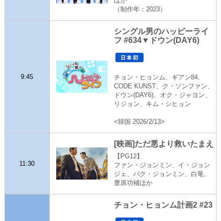
ほか
（制作年：2023）
シングル男のハッピーライ
フ #634▼ドウン(DAY6)
9:45
チョン・ヒョンム、ギアン84、
CODE KUNST、ク・ソンファン、
ドウン(DAY6)、オク・ジャヨン、
リジョン、キム・シヒョン
<韓国 2026/2/13>
[映画]ただ悪より救いたまえ
【PG12】
11:30
ファン・ジョンミン、イ・ジョン
ジェ、パク・ジョンミン、白竜、
豊原功補ほか
チョン・ヒョンム計画2 #23