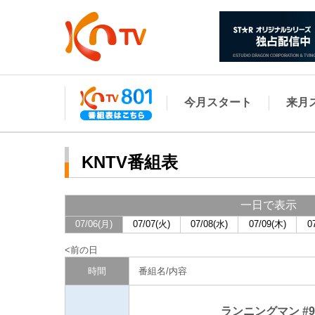
今月スタート
来月
KNTV番組表
一日で表示
07/06(月)
07/07(火)
07/08(水)
07/09(木)
0
前の日
時間
番組名/内容
ランニングマン #9