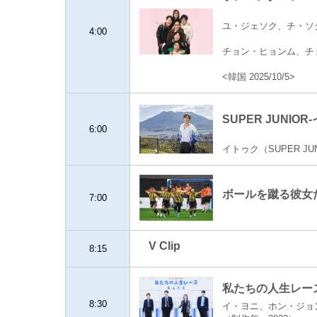
ユ・ジェソク、チ・ソ
4:00
チョン・ヒョンム、チ
<韓国 2025/10/5>
SUPER JUNI
6:00
イトゥク（SUPER JU
ボールを蹴る彼女たち
7:00
V Clip
8:15
私たちの人生レース
8:30
イ・ヨニ、ホン・ジョ