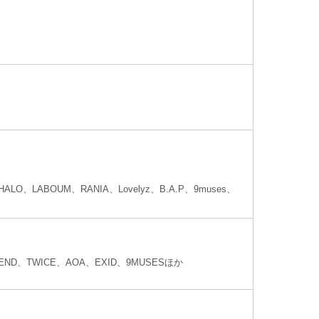
ALO、LABOUM、RANIA、Lovelyz、B.A.P、9muses、
RIEND、TWICE、AOA、EXID、9MUSESほか