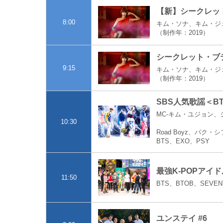
【新】シークレット
8:00
キム・ソナ、キム・ジ
（制作年：2019）
シークレット・ブテ
9:15
キム・ソナ、キム・ジ
（制作年：2019）
SBS人気歌謡＜BT
MC-キム・ユジョン、ジ
10:30
Road Boyz、パク・シフ
BTS、EXO、PSY
最強K-POPアイ
11:50
BTS、BTOB、SEVEN
ユンステイ #6