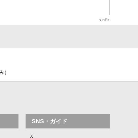
次の日
休み）
SNS・ガイド
X