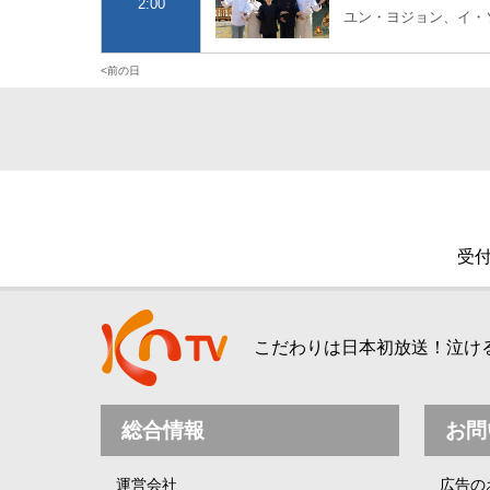
2:00
ユン・ヨジョン、イ・
前の日
受付
こだわりは日本初放送！泣ける、
総合情報
お問
運営会社
広告の