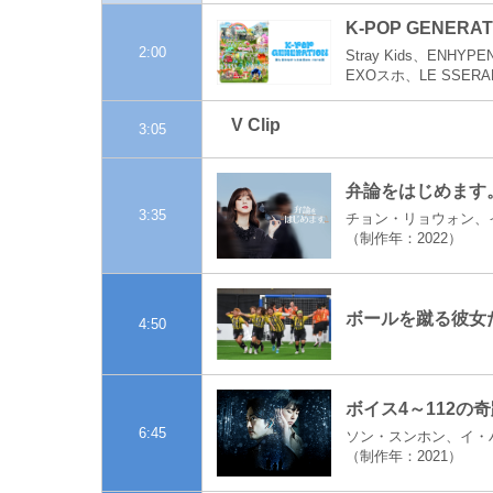
K-POP GENERA
2:00
Stray Kids、ENH
EXOスホ、LE SSER
V Clip
3:05
弁論をはじめます。
3:35
チョン・リョウォン、
（制作年：2022）
ボールを蹴る彼女たち
4:50
ボイス4～112の奇
6:45
ソン・スンホン、イ・ハ
（制作年：2021）