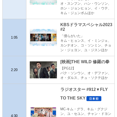
オ・スンフン、ハン・ウンソン、
ホン・ジョンヒョン、イ・ウテ、
キム・ジュンボムほか
KBSドラマスペシャル2023
#2
「僕らがいた」
1:05
キム・ヒョンス、イ・ミンジェ、
カンナオン、コ・ソンミン、チョ
ン・ジェヨン、ユ・ジスンほか
[映画]THE WILD 修羅の拳
【PG12】
2:20
パク・ソンウン、オ・デファン、
オ・ダルス、チュ・ソクテほか
ラジオスター #912▼FLY
TO THE SKY
MC-キム・グラ、キム・グクジ
ン、ユ・セユン、チャン・ドヨン
4:30