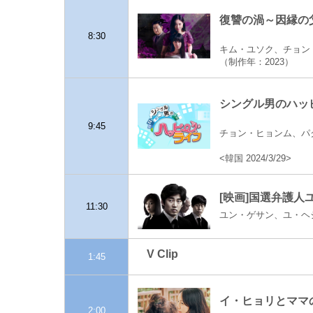
復讐の渦～因縁の父娘
8:30
キム・ユソク、チョン
（制作年：2023）
シングル男のハッピー
9:45
チョン・ヒョンム、パク・
<韓国 2024/3/29>
[映画]国選弁護人
11:30
ユン・ゲサン、ユ・ヘ
V Clip
1:45
イ・ヒョリとママの
2:00