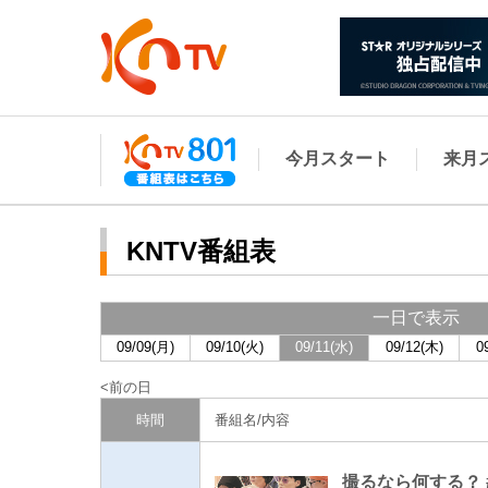
今月スタート
来月
KNTV番組表
一日で表示
09/09(月)
09/10(火)
09/11(水)
09/12(木)
0
前の日
時間
番組名/内容
撮るなら何する？ #