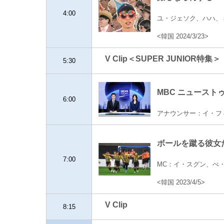
4:00
ユ・ジェソク、ハハ、
<韓国 2024/3/23>
V Clip＜SUPER JUNIOR特集＞
5:30
MBC ニュースト
6:00
アナウンサー：イ・フ
ボールを蹴る彼女たち
7:00
MC：イ・スグン、ぺ
<韓国 2023/4/5>
V Clip
8:15