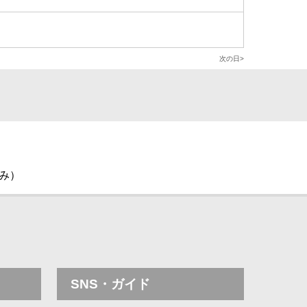
次の日
休み）
SNS・ガイド