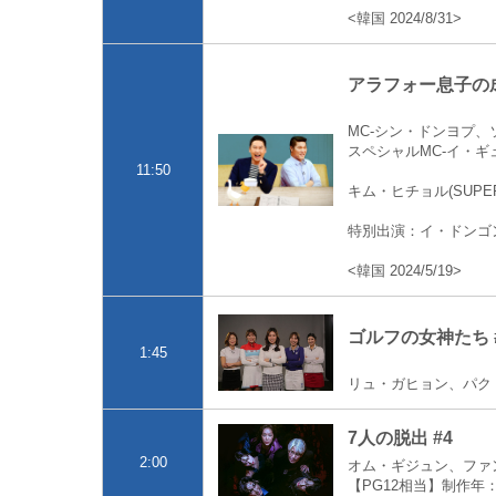
<韓国 2024/8/31>
アラフォー息子の成長
MC-シン・ドンヨプ
スペシャルMC-イ・ギ
11:50
キム・ヒチョル(SUP
特別出演：イ・ドンゴ
<韓国 2024/5/19>
ゴルフの女神たち #
1:45
リュ・ガヒョン、パク
7人の脱出 #4
2:00
オム・ギジュン、ファ
【PG12相当】制作年：