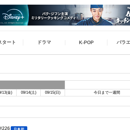
スタート
ドラマ
バラ
K-POP
9/13(金)
09/14(土)
09/15(日)
今日まで一週間
226