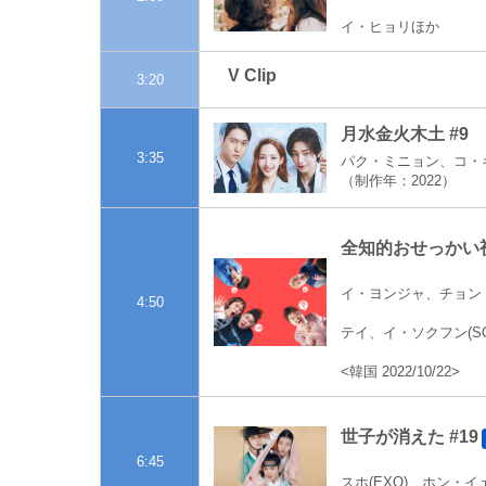
イ・ヒョリほか
V Clip
3:20
月水金火木土 #9
3:35
パク・ミニョン、コ・
（制作年：2022）
全知的おせっかい視
イ・ヨンジャ、チョン
4:50
テイ、イ・ソクフン(SG
<韓国 2022/10/22>
世子が消えた #19
6:45
スホ(EXO)、ホン