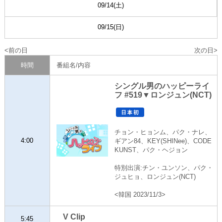
09/14(土)
09/15(日)
前の日
次の日
時間
番組名/内容
シングル男のハッピーライ
フ #519▼ロンジュン(NCT)
チョン・ヒョンム、パク・ナレ、
4:00
ギアン84、KEY(SHINee)、CODE
KUNST、パク・ヘジョン
特別出演:チン・ユンソン、パク・
ジュヒョ、ロンジュン(NCT)
<韓国 2023/11/3>
V Clip
5:45