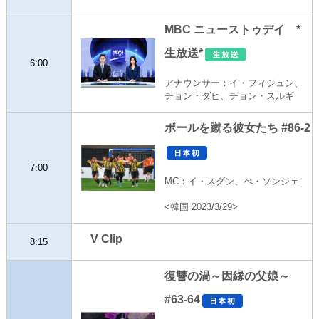
MBC ニューストゥデイ *
生放送*
6:00
アナウンサー：イ・フィジュン、
チョン・ダヒ、チョン・スルギ
ボールを蹴る彼女たち #86-2
7:00
MC：イ・スグン、ぺ・ソンジェ
<韓国 2023/3/29>
V Clip
8:15
復讐の渦～因縁の父娘～
#63-64