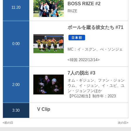
BOSS RIIZE #2
11:20
RIIZE
ボールを蹴る彼女たち #71
0:00
MC：イ・スグン、ぺ・ソンジェ
<韓国 2022/12/14>
7人の脱出 #3
オム・ギジュン、ファン・ジョン
2:00
ウム、イ・ジュン、イ・ユビ、ユ
ン・ジョンフンほか
【PG12相当】制作年：2023
V Clip
3:30
前の日
次の日