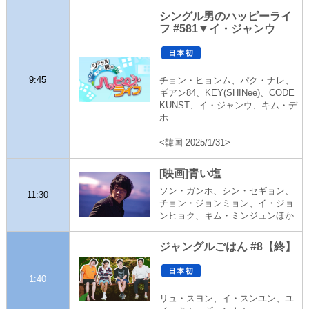
シングル男のハッピーライ
フ #581▼イ・ジャンウ
9:45
チョン・ヒョンム、パク・ナレ、
ギアン84、KEY(SHINee)、CODE
KUNST、イ・ジャンウ、キム・デ
ホ
<韓国 2025/1/31>
[映画]青い塩
ソン・ガンホ、シン・セギョン、
11:30
チョン・ジョンミョン、イ・ジョ
ンヒョク、キム・ミンジュンほか
ジャングルごはん #8【終】
1:40
リュ・スヨン、イ・スンユン、ユ