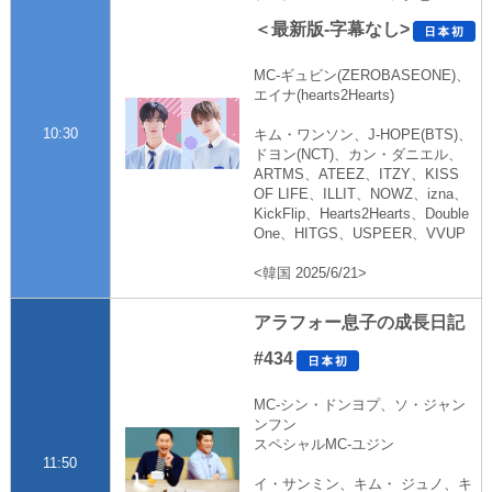
＜最新版-字幕なし>
MC-ギュビン(ZEROBASEONE)、
エイナ(hearts2Hearts)
10:30
キム・ワンソン、J-HOPE(BTS)、
ドヨン(NCT)、カン・ダニエル、
ARTMS、ATEEZ、ITZY、KISS
OF LIFE、ILLIT、NOWZ、izna、
KickFlip、Hearts2Hearts、Double
One、HITGS、USPEER、VVUP
<韓国 2025/6/21>
アラフォー息子の成長日記
#434
MC-シン・ドンヨプ、ソ・ジャン
ンフン
スペシャルMC-ユジン
11:50
イ・サンミン、キム・ ジュノ、キ