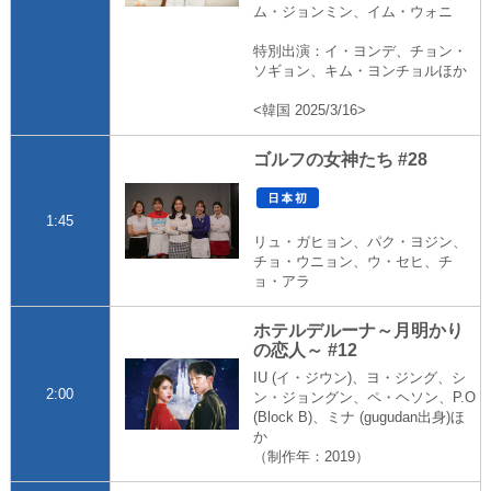
ム・ジョンミン、イム・ウォニ
特別出演：イ・ヨンデ、チョン・
ソギョン、キム・ヨンチョルほか
<韓国 2025/3/16>
ゴルフの女神たち #28
1:45
リュ・ガヒョン、パク・ヨジン、
チョ・ウニョン、ウ・セヒ、チ
ョ・アラ
ホテルデルーナ～月明かり
の恋人～ #12
IU (イ・ジウン)、ヨ・ジング、シ
2:00
ン・ジョングン、ペ・ヘソン、P.O
(Block B)、ミナ (gugudan出身)ほ
か
（制作年：2019）