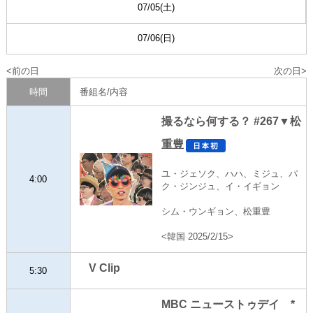
07/05(土)
07/06(日)
前の日
次の日
時間
番組名/内容
撮るなら何する？ #267▼松
重豊
ユ・ジェソク、ハハ、ミジュ、パ
4:00
ク・ジンジュ、イ・イギョン
シム・ウンギョン、松重豊
<韓国 2025/2/15>
V Clip
5:30
MBC ニューストゥデイ *