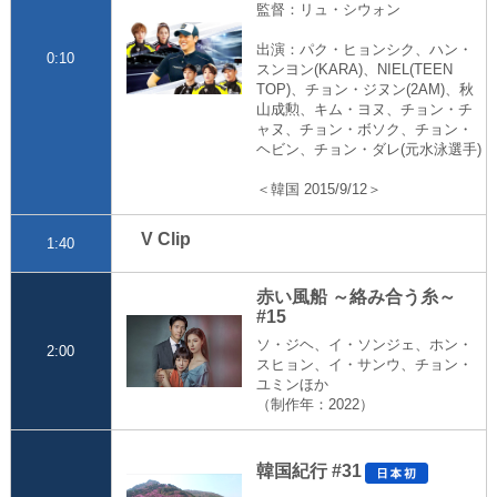
監督：リュ・シウォン
出演：パク・ヒョンシク、ハン・
0:10
スンヨン(KARA)、NIEL(TEEN
TOP)、チョン・ジヌン(2AM)、秋
山成勲、キム・ヨヌ、チョン・チ
ャヌ、チョン・ボソク、チョン・
ヘビン、チョン・ダレ(元水泳選手)
＜韓国 2015/9/12＞
V Clip
1:40
赤い風船 ～絡み合う糸～
#15
ソ・ジヘ、イ・ソンジェ、ホン・
2:00
スヒョン、イ・サンウ、チョン・
ユミンほか
（制作年：2022）
韓国紀行 #31