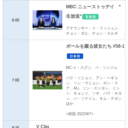
MBC ニューストゥデイ *
生放送*
6:00
アナウンサー：イ・フィジュン、
チョン・ダヒ、チョン・スルギ
ボールを蹴る彼女たち #58-1
MC-イ・スグン、ペ・ソンジェ
パク・ソニョン、アン・ヘギョ
7:00
ン、ソン・ウニョン、ホン・ス
ア、ALi、ソン・スンヨン、ミン
ソ、キョンソ、ソギ、パク・キヨ
ン、ハ・ソクジュ、キム・テヨン
ほか
<韓国 2022/9/7>
V Clip
8:15