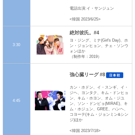
電話出演:イ・サンジュン
<韓国 2023/6/25>
絶対彼氏。#4
ヨ・ジング、ミナ(Girl's Day)、ホ
3:30
ン・ジョンヒョン、チェ・ソンウ
ォンほか
（制作年：2019）
強心臓リーグ #8
カン・ホドン、イ・スンギ、イ・
ジヘ、ヨンタク、キム・ドンヒョ
ン、キム・ホヨン、オム・ジユ
4:45
ン、ソン・ドンピョ(MIRAE)、キ
ム・ホジュン、GREE、ハンヘ、
コヨーテ(キム・ジョンミン&シン
ジ)ほか
<韓国 2023/7/18>