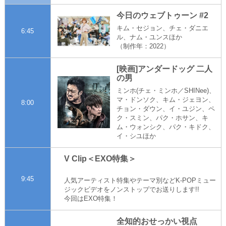
今日のウェブトゥーン #2
キム・セジョン、チェ・ダニエ
6:45
ル、ナム・ユンスほか
（制作年：2022）
[映画]アンダードッグ 二人
の男
ミンホ(チェ・ミンホ／SHINee)、
マ・ドンソク、キム・ジェヨン、
8:00
チョン・ダウン、イ・ユジン、ペ
ク・スミン、パク・ホサン、キ
ム・ウォンシク、パク・キドク、
イ・シユほか
V Clip＜EXO特集＞
9:45
人気アーティスト特集やテーマ別などK-POPミュー
ジックビデオをノンストップでお送りします!!
今回はEXO特集！
全知的おせっかい視点