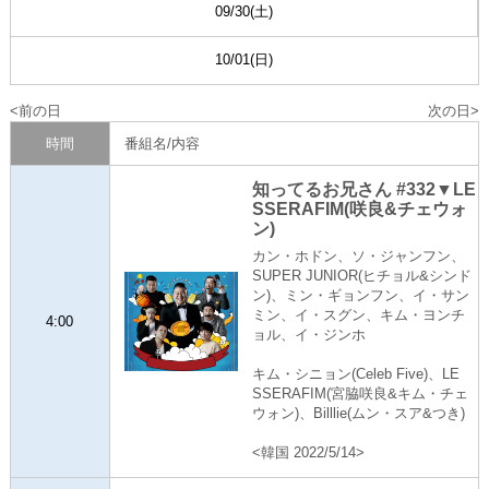
09/30(土)
10/01(日)
前の日
次の日
時間
番組名/内容
知ってるお兄さん #332▼LE
SSERAFIM(咲良&チェウォ
ン)
カン・ホドン、ソ・ジャンフン、
SUPER JUNIOR(ヒチョル&シンド
ン)、ミン・ギョンフン、イ・サン
ミン、イ・スグン、キム・ヨンチ
4:00
ョル、イ・ジンホ
キム・シニョン(Celeb Five)、LE
SSERAFIM(宮脇咲良&キム・チェ
ウォン)、Billlie(ムン・スア&つき)
<韓国 2022/5/14>