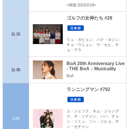
<韓国 2023/2/19>
ゴルフの女神たち #28
11:15
リュ・ガヒョン、パク・ヨジン、
チョ・ウニョン、ウ・セヒ、チ
ョ・アラ
BoA 20th Anniversary Live
- THE BoA：Musicality
11:30
BoA
ランニングマン #792
ユ・ジェソク、キム・ジョング
ク、チ・ソクジン、ハハ、チョ
2:00
ン・ソミン、ソン・ジヒョ、ヤ
ン・セチャン