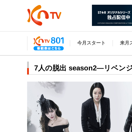
今月スタート
来月
7人の脱出 season2―リベン