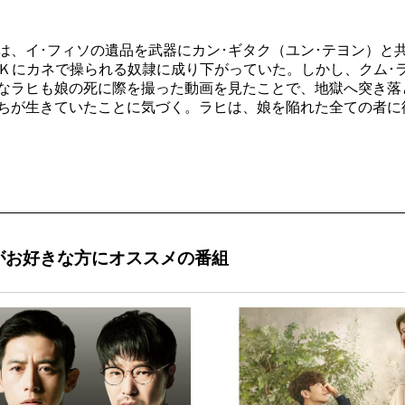
は、イ･フィソの遺品を武器にカン･ギタク（ユン･テヨン）と
、Ｋにカネで操られる奴隷に成り下がっていた。しかし、クム･
なラヒも娘の死に際を撮った動画を見たことで、地獄へ突き落
ちが生きていたことに気づく。ラヒは、娘を陥れた全ての者に
―」がお好きな方にオススメの番組