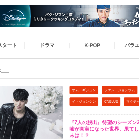
スタート
ドラマ
バラ
K-POP
ジ―
オム・ギジュン
ファン・ジョンウム
イ・ジョンシン
CNBLUE
マクチ
『7人の脱出』待望のシーズン
嘘が真実になった世界、果てし
末は！？