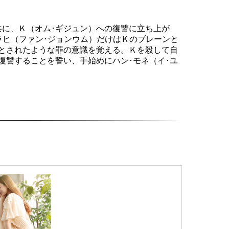
共に、Ｋ（オム･ギジュン）への復讐に立ち上が
ラヒ（ファン･ジョンウム）だけはＫのブレーンと
とされたような罪の意識を覚える。Ｋを殺して自
復讐することを誓い、手始めにハン･モネ（イ･ユ