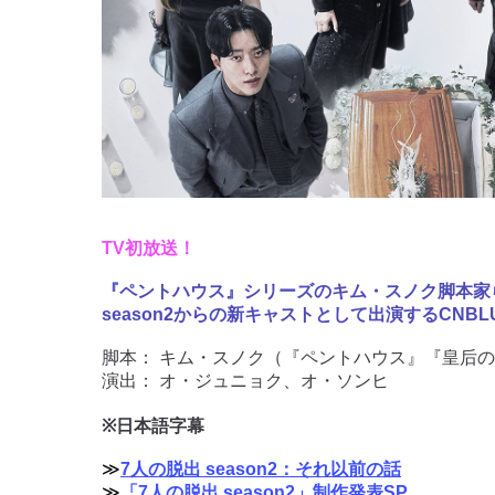
TV初放送！
『ペントハウス』シリーズのキム・スノク脚本家
season2からの新キャストとして出演するCNB
脚本： キム・スノク（『ペントハウス』『皇后
演出： オ・ジュニョク、オ・ソンヒ
※日本語字幕
≫
7人の脱出 season2：それ以前の話
≫
「7人の脱出 season2」制作発表SP