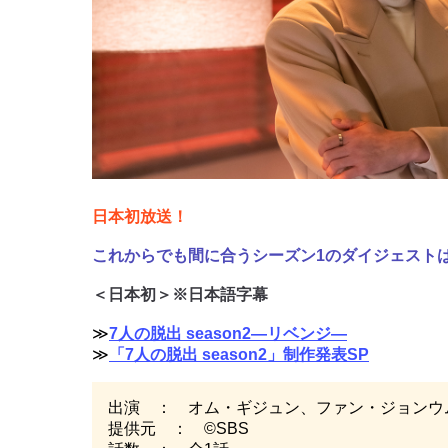
日本初放送！
これからでも間に合うシーズン1のダイジェスト
＜日本初＞※日本語字幕
≫
7人の脱出 season2―リベンジ―
≫
「7人の脱出 season2」制作発表SP
出演 ： オム・ギジュン、ファン・ジョンウ
提供元 ： ©SBS