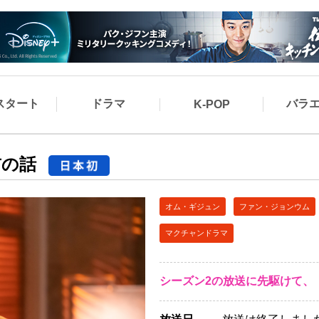
スタート
ドラマ
バラ
K-POP
前の話
オム・ギジュン
ファン・ジョンウム
マクチャンドラマ
シーズン2の放送に先駆けて、