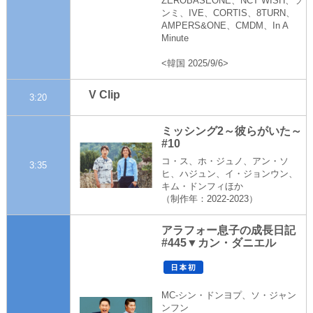
ZEROBASEONE、NCT WISH、ソ
ンミ、IVE、CORTIS、8TURN、
AMPERS&ONE、CMDM、In A
Minute
<韓国 2025/9/6>
V Clip
3:20
ミッシング2～彼らがいた～
#10
コ・ス、ホ・ジュノ、アン・ソ
3:35
ヒ、ハジュン、イ・ジョンウン、
キム・ドンフィほか
（制作年：2022-2023）
アラフォー息子の成長日記
#445▼カン・ダニエル
MC-シン・ドンヨプ、ソ・ジャン
ンフン