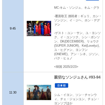
MC-キム・ソンジュ、キム・グラ
-覆面歌王 挑戦者：ギュリ、カン・
ソンジン、イ・ジヘ、ホン・デグ
ァン
9:45
-ゲスト：ユン・サン、ユ・ヨンソ
ク、イ・ユンソク、シン・ボンソ
ン、DK(DECEMBER)、リョウク
(SUPER JUNIOR)、Kei(Lovelyz)、
ユ・ヒグァン、ヨンフン
(ONEWE)、アン・シネ、ジソン、
パク・ヒョノ
<韓国 2025/2/23>
親切なソンジュさん #93-94
11:30
シム・イヨン、ソン・チャンウ
ィ、チェ・ジョンユン、チョン・
ヨンソプほか