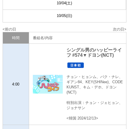
10/04(土)
10/05(日)
前の日
次の日
時間
番組名/内容
シングル男のハッピーライ
フ #574▼ドヨン(NCT)
チョン・ヒョンム、パク・ナレ、
ギアン84、KEY(SHINee)、CODE
4:00
KUNST、キム・デホ、ドヨン
(NCT)
特別出演：チョン・ジェヒョン、
ジョナサン
<韓国 2024/12/13>