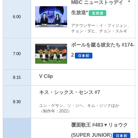
MBC ニューストゥデイ *
生放送*
6:00
アナウンサー：イ・フィジュン、
チョン・ダヒ、チョン・スルギ
ボールを蹴る彼女たち #174-
7:00
2
V Clip
8:15
キス・シックス・センス #7
8:30
ユン・ゲサン、ソ・ジヘ、キム・ジソクほか
（制作年：2022）
覆面歌王 #483▼リョウク
(SUPER JUNIOR)