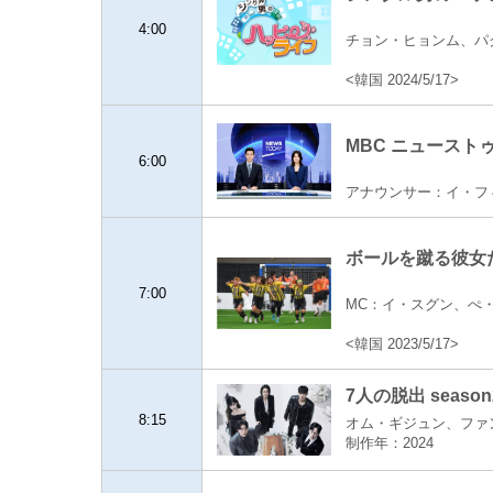
4:00
チョン・ヒョンム、パク・
<韓国 2024/5/17>
MBC ニュースト
6:00
アナウンサー：イ・フ
ボールを蹴る彼女たち
7:00
MC：イ・スグン、ぺ
<韓国 2023/5/17>
7人の脱出 seaso
8:15
オム・ギジュン、ファ
制作年：2024