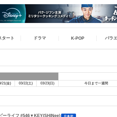
スタート
ドラマ
バラ
K-POP
3/21(金)
03/22(土)
03/23(日)
今日まで一週間
ライフ #546▼KEY(SHINee)