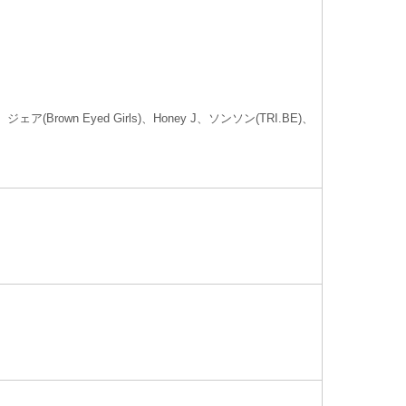
wn Eyed Girls)、Honey J、ソンソン(TRI.BE)、