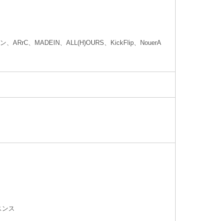
ン、ARrC、MADEIN、ALL(H)OURS、KickFlip、NouerA
スンス