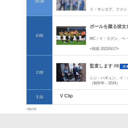
10:30
イ・サンヨプ、ファン・
ボールを蹴る彼女た
0:00
MC：イ・スグン、ぺ
<韓国 2023/5/17>
監査します #8
2:00
シン・ハギュン、イ・
（制作年：2024）
V Clip
3:15
前の日