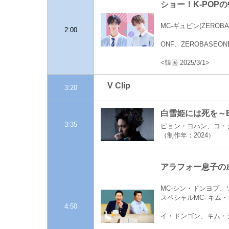
ショー！K-POPの中
MC-ギュビン(ZEROBAS
2:00
ONF、ZEROBASEONE、
<韓国 2025/3/1>
V Clip
3:20
白雪姫には死を～BLA
3:35
ピョン・ヨハン、コ・
（制作年：2024）
アラフォー息子の成長
MC-シン・ドンヨプ
スペシャルMC- キム
4:50
イ・ドンゴン、キム・ジ