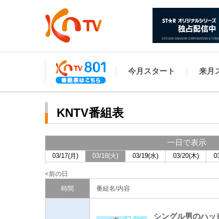
今月スタート
来月
KNTV番組表
一日で表示
03/17(月)
03/18(火)
03/19(水)
03/20(木)
0
前の日
時間
番組名/内容
シングル男のハッピー