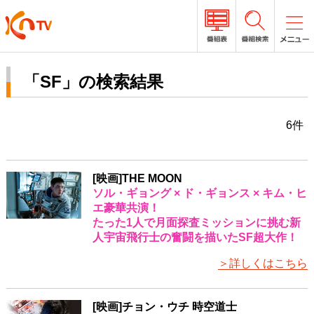
「SF」の検索結果
6件
[映画]THE MOON
ソル・ギョング × ド・ギョンス × キム・ヒ
エ豪華共演！
たった1人で月面探査ミッションに挑む新
人宇宙飛行士の奮闘を描いたSF超大作！
＞詳しくはこちら
[映画]チョン・ウチ 時空道士