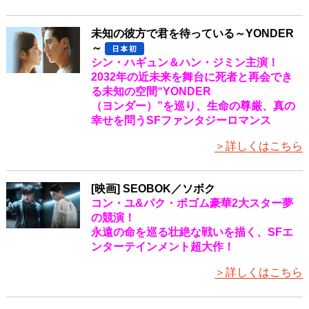
未知の彼方で君を待っている～YONDER
～
シン・ハギュン＆ハン・ジミン主演！
2032年の近未来を舞台に死者と再会でき
る未知の空間“YONDER
（ヨンダー）”を巡り、生命の尊厳、真の
幸せを問うSFファンタジーロマンス
＞詳しくはこちら
[映画] SEOBOK／ソボク
コン・ユ&パク・ボゴム豪華2大スター夢
の競演！
永遠の命を巡る壮絶な戦いを描く、SFエ
ンターテインメント超大作！
＞詳しくはこちら