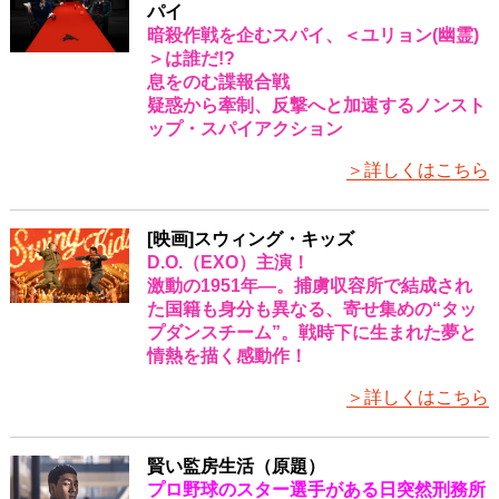
パイ
暗殺作戦を企むスパイ、＜ユリョン(幽霊)
＞は誰だ!?
息をのむ諜報合戦
疑惑から牽制、反撃へと加速するノンスト
ップ・スパイアクション
＞詳しくはこちら
[映画]スウィング・キッズ
D.O.（EXO）主演！
激動の1951年―。捕虜収容所で結成され
た国籍も身分も異なる、寄せ集めの“タッ
プダンスチーム”。戦時下に生まれた夢と
情熱を描く感動作！
＞詳しくはこちら
賢い監房生活（原題）
プロ野球のスター選手がある日突然刑務所