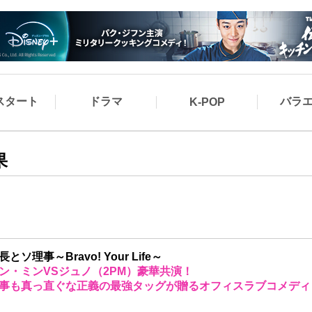
スタート
ドラマ
バラ
K-POP
果
とソ理事～Bravo! Your Life～
ン・ミンVSジュノ（2PM）豪華共演！
事も真っ直ぐな正義の最強タッグが贈るオフィスラブコメディ