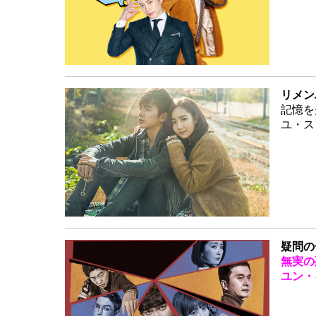
リメン
記憶を
ユ・ス
疑問の
無実の
ユン・