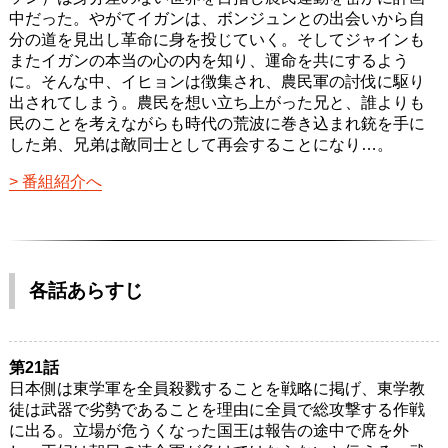
中だった。やがてイガンは、ボンジュンとの出会いから自
分の道を見出し革命に身を投じていく。そしてジャインも
またイガンの本当の心の内を知り、運命を共にするよう
に。そんな中、イヒョンは徴集され、農民軍の討伐に駆り
出されてしまう。農民を想い立ち上がった兄と、誰よりも
民のことを考えながらも時代の荒波に巻き込まれ銃を手に
した弟、兄弟は敵同士として再会することになり…。
番組紹介へ
各話あらすじ
第21話
日本側は東学軍を全員殺戮することを戦略に掲げ、東学教
徒は武器で劣勢であることを理由に全員で総攻撃する作戦
に出る。立場が危うくなった国王は報告の途中で席を外