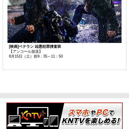
[映画]ベテラン 凶悪犯罪捜査班
【アンコール放送】
8月15日（土）前9：35～11：50