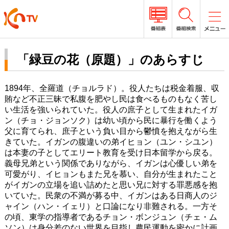
「緑豆の花（原題）」のあらすじ
1894年、全羅道（チョルラド）。役人たちは税金着服、収
賄など不正三昧で私腹を肥やし民は食べるものもなく苦し
い生活を強いられていた。役人の庶子として生まれたイガ
ン（チョ・ジョンソク）は幼い頃から民に暴行を働くよう
父に育てられ、庶子という負い目から鬱憤を抱えながら生
きていた。イガンの腹違いの弟イヒョン（ユン・シユン）
は本妻の子としてエリート教育を受け日本留学から戻る。
義母兄弟という関係でありながら、イガンは心優しい弟を
可愛がり、イヒョンもまた兄を慕い、自分が生まれたこと
がイガンの立場を追い詰めたと思い兄に対する罪悪感を抱
いていた。民衆の不満が募る中、イガンはある日商人のジ
ャイン（ハン・イェリ）と口論になり非難される。一方そ
の頃、東学の指導者であるチョン・ボンジュン（チェ・ム
ソン）は身分差のない世界を目指し農民運動を密かに計画