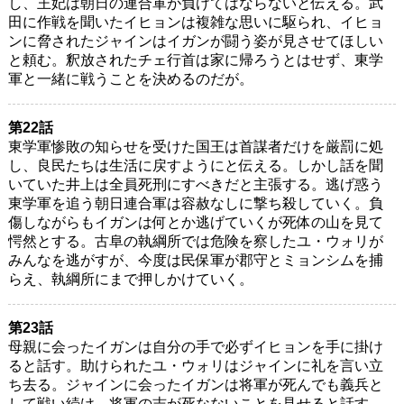
し、王妃は朝日の連合軍が負けてはならないと伝える。武
田に作戦を聞いたイヒョンは複雑な思いに駆られ、イヒョ
ンに脅されたジャインはイガンが闘う姿が見させてほしい
と頼む。釈放されたチェ行首は家に帰ろうとはせず、東学
軍と一緒に戦うことを決めるのだが。
第22話
東学軍惨敗の知らせを受けた国王は首謀者だけを厳罰に処
し、良民たちは生活に戻すようにと伝える。しかし話を聞
いていた井上は全員死刑にすべきだと主張する。逃げ惑う
東学軍を追う朝日連合軍は容赦なしに撃ち殺していく。負
傷しながらもイガンは何とか逃げていくが死体の山を見て
愕然とする。古阜の執綱所では危険を察したユ・ウォリが
みんなを逃がすが、今度は民保軍が郡守とミョンシムを捕
らえ、執綱所にまで押しかけていく。
第23話
母親に会ったイガンは自分の手で必ずイヒョンを手に掛け
ると話す。助けられたユ・ウォリはジャインに礼を言い立
ち去る。ジャインに会ったイガンは将軍が死んでも義兵と
して戦い続け、将軍の志が死なないことを見せると話す。