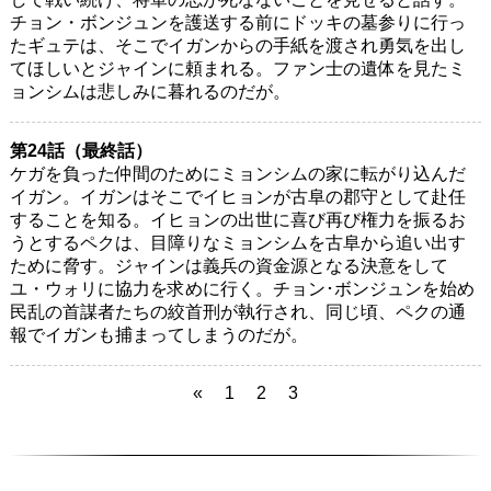
チョン・ボンジュンを護送する前にドッキの墓参りに行っ
たギュテは、そこでイガンからの手紙を渡され勇気を出し
てほしいとジャインに頼まれる。ファン士の遺体を見たミ
ョンシムは悲しみに暮れるのだが。
第24話（最終話）
ケガを負った仲間のためにミョンシムの家に転がり込んだ
イガン。イガンはそこでイヒョンが古阜の郡守として赴任
することを知る。イヒョンの出世に喜び再び権力を振るお
うとするペクは、目障りなミョンシムを古阜から追い出す
ために脅す。ジャインは義兵の資金源となる決意をして
ユ・ウォリに協力を求めに行く。チョン･ボンジュンを始め
民乱の首謀者たちの絞首刑が執行され、同じ頃、ペクの通
報でイガンも捕まってしまうのだが。
«
1
2
3