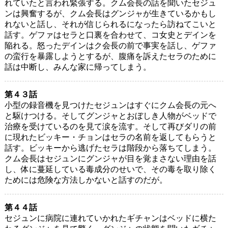
れていたと言われ緊張する。クム会長の話を聞いたセジュ
ンは興奮するが、クム会長はグンジャが生きているかもし
れないと話し、それが信じられるになったら訪ねてこいと
話す。ゲファはセラと口裏を合わせて、コ女史とデインを
陥れる。怒ったデインはク会長の前で事実を話し、ゲファ
の蛮行を暴露しようとするが、腹痛を訴えたセラのために
話は中断し、みんな家に帰ってしまう。
第４３話
小型の録音機を見つけたセジュンはすぐにクム会長の元へ
と駆けつける。そしてグンジャとおぼしき人物がベッドで
治療を受けているのを見て涙を流す。そして再びダリの前
に現れたビッキー・チョンはセラの名前を返してもらうと
話す。ビッキーから逃げたセラは階段から落ちてしまう。
クム会長はセジュンにグンジャが目を覚まさない理由を話
し、体に蔓延している毒成分のせいで、その毒を取り除く
ためには危険な方法しかないと話すのだが。
第４４話
セジュンに病院に連れていかれたギチャンはベッドに横た