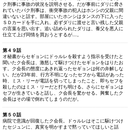
ク刑事に事故の状況を説明させる。だが事前にダリに脅さ
れていたパク刑事は、衝突事故の犯人はホンシの父親に間
違いないと話す。部屋にいたホンシはタンスの下に入った
ＳＤカードを手に入れ、必ずダリに渡せと言い残した父親
の言葉を思い出す。追い詰められたダリは、養父を悪人に
仕立て上げ同情を買おうとするが…。
第４９話
オ秘書からセギョンにドゥルレを殺すよう指示を受けたと
聞いたク会長は、激怒して駆けつけたセギョンをはりたお
す。ク会長の態度にあきれ返ったセギョンは何の弁解しな
い。だが23年前、行方不明になったセフから電話があった
時、ミス・リーが電話を切ってしまったこと、即ちセフを
殺したのはミス・リーだと打ち明ける。さらにセギョンは
セフが生きていると話し、ク会長を驚かせる。興奮したク
会長はその場で倒れてしまうのだが。
第５０話
病院で意識が回復したク会長。ドゥルレはそこに駆けつけ
たセジュンに、真実を明かすまで黙っていてほしいと話