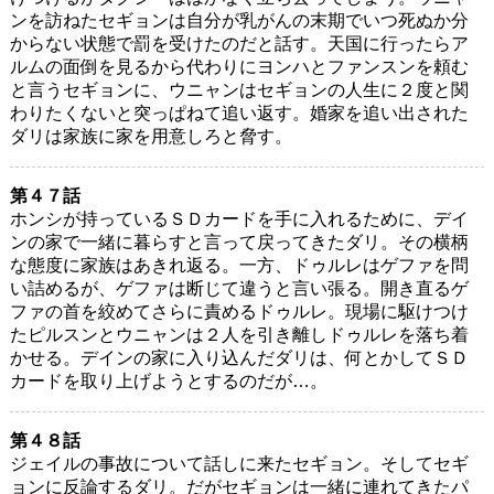
ンを訪ねたセギョンは自分が乳がんの末期でいつ死ぬか分
からない状態で罰を受けたのだと話す。天国に行ったらア
ルムの面倒を見るから代わりにヨンハとファンスンを頼む
と言うセギョンに、ウニャンはセギョンの人生に２度と関
わりたくないと突っぱねて追い返す。婚家を追い出された
ダリは家族に家を用意しろと脅す。
第４７話
ホンシが持っているＳＤカードを手に入れるために、デイ
ンの家で一緒に暮らすと言って戻ってきたダリ。その横柄
な態度に家族はあきれ返る。一方、ドゥルレはゲファを問
い詰めるが、ゲファは断じて違うと言い張る。開き直るゲ
ファの首を絞めてさらに責めるドゥルレ。現場に駆けつけ
たピルスンとウニャンは２人を引き離しドゥルレを落ち着
かせる。デインの家に入り込んだダリは、何とかしてＳＤ
カードを取り上げようとするのだが…。
第４８話
ジェイルの事故について話しに来たセギョン。そしてセギ
ョンに反論するダリ。だがセギョンは一緒に連れてきたパ