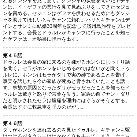
わるグンジャを見て驚く。グンジャの状態を聞いたギチャ
ンは、イ・ゲファの悪行を見て見ぬふりをしてきたセジュ
ンを責める。セジュンはゲファを償わせるためにもグンジ
ャを助けてほしいとギチャンに頼む。ハリとギチャンはデ
インとサンミに結婚30周年を記念して済州島旅行をプレゼ
ントする。会長とドゥルレがキャンプに行ったことを知っ
たゲファは、オ秘書に指示を出す。
第４５話
ドゥルレは会長の家に来るのを嫌がるホンシにじっくり話
を聞く。セラがホンシをいじめるのではないかと聞くドゥ
ルレに、ホンシはセラがダリで実の姉であることを告げ、
事実を話したら今の家族が死ぬと脅されていたことも話
す。事故の原因となったダリがセラだったことを知ったド
ゥルレは驚きと怒りで言葉を失う。家族の前でヤン・ダリ
だと明かされたセラは腹痛を理由にはぐらかそうとする。
会長はすぐに救急車を呼ぶのだが…。
第４６話
ダリがホンシを連れ去るのを見たドゥルレ。ギチャンも駆
けつけるがタクシーははかなく立ち去ってしまう。ウニャ