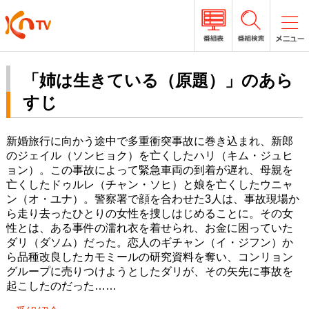
「姉は生きている（原題）」のあら
すじ
新婚旅行に向かう途中で多重衝突事故に巻き込まれ、新郎
のジェイル（ソンヒョク）を亡くしたハリ（キム・ジュヒ
ョン）。この事故によって緊急車両の到着が遅れ、母親を
亡くしたドゥルレ（チャン・ソヒ）と娘を亡くしたウニャ
ン（オ・ユナ）。警察署で顔を合わせた3人は、事故現場か
ら走り去ったひとりの女性を捜しはじめることに。その女
性とは、ある事件の濡れ衣を着せられ、お金に困っていた
ダリ（ダソム）だった。恋人のギチャン（イ・ジフン）か
ら品種改良したカモミールの研究資料を奪い、コンリョン
グループに売りつけようとしたダリが、その矢先に事故を
起こしたのだった……