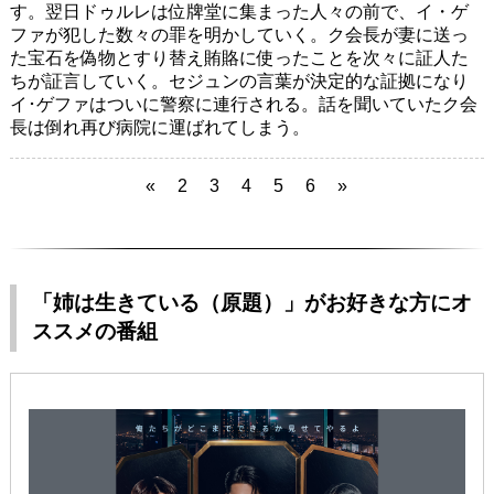
す。翌日ドゥルレは位牌堂に集まった人々の前で、イ・ゲ
ファが犯した数々の罪を明かしていく。ク会長が妻に送っ
た宝石を偽物とすり替え賄賂に使ったことを次々に証人た
ちが証言していく。セジュンの言葉が決定的な証拠になり
イ･ゲファはついに警察に連行される。話を聞いていたク会
長は倒れ再び病院に運ばれてしまう。
«
2
3
4
5
6
»
「姉は生きている（原題）」がお好きな方にオ
ススメの番組