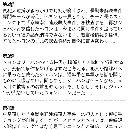
第2話
真犯人逮捕がきっかけで時効が廃止され、長期未解決事件
専門チームが発足。ヘヨンも一員となり、チーム長のスヒ
ョンの下で「京畿南部連続殺人事件」を捜査する。再びジ
ェハンと交信したヘヨンは、今まさに同じ事件を追ってい
るという彼の話が納得できないまま、被害者情報を提供。
するとヘヨンの手元の捜査資料が自然に書き変わり…。
第3話
ヘヨンはジェハンのいる時代が1989年だと聞いて混乱する
が、交信で事件を防げるはずだと考える。犯人が路線バス
に乗ったと睨んだジェハンは、運転手と車掌から話を聞く
ものの収穫はない。間もなく、ジェハンはヘヨンから、９
人目の被害者の名前を教えられる。しかし、それはジェハ
ンが片想いしていたウォンギョンだった…。
第4話
車掌殺しと「京畿南部連続殺人事件」の犯人として運転手
チョングが自首する。だが、スヒョンとヘヨンは、連続殺
人犯はチョングではなく息子ジニョンだと確信。ジニョン