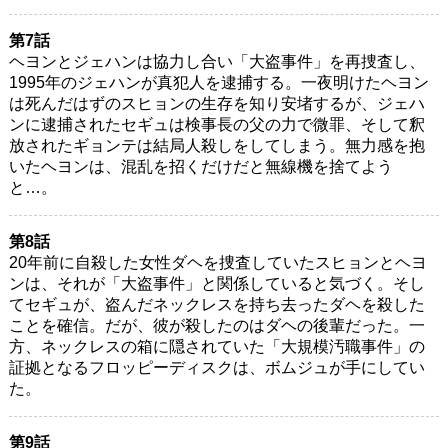
第7話
ヘヨンとジェハンは協力し合い「大盗事件」を再捜査し、
1995年のジェハンが真犯人を逮捕する。一夜明けたヘヨン
は死んだはずのスヒョンの生存を知り安堵するが、ジェハ
ンに逮捕されたセギュは検事長の父の力で微罪、そして釈
放されたギョンテは結局人殺しをしてしまう。無力感を抱
いたヘヨンは、混乱を招くだけだと無線機を捨てよう
と…。
第8話
20年前に自殺した女性ダヘを捜査していたスヒョンとヘヨ
ンは、それが「大盗事件」と関係していると気づく。そし
てセギュが、盗んだネックレスを持ち去ったダヘを殺した
ことを確信。だが、彼が殺したのはダヘの後輩だった。一
方、ネックレスの箱に隠されていた「大規模汚職事件」の
証拠となるフロッピーディスクは、ボムジュが手にしてい
た。
第9話