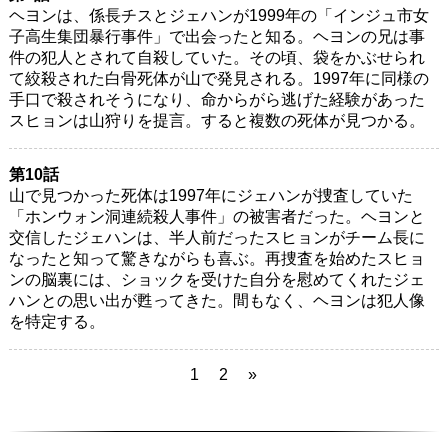
ヘヨンは、係長チスとジェハンが1999年の「インジュ市女
子高生集団暴行事件」で出会ったと知る。ヘヨンの兄は事
件の犯人とされて自殺していた。その頃、袋をかぶせられ
て絞殺された白骨死体が山で発見される。1997年に同様の
手口で殺されそうになり、命からがら逃げた経験があった
スヒョンは山狩りを提言。すると複数の死体が見つかる。
第10話
山で見つかった死体は1997年にジェハンが捜査していた
「ホンウォン洞連続殺人事件」の被害者だった。ヘヨンと
交信したジェハンは、半人前だったスヒョンがチーム長に
なったと知って驚きながらも喜ぶ。再捜査を始めたスヒョ
ンの脳裏には、ショックを受けた自分を慰めてくれたジェ
ハンとの思い出が甦ってきた。間もなく、ヘヨンは犯人像
を特定する。
1
2
»