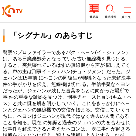
「シグナル」のあらすじ
警察のプロファイラーであるパク・へヨン(イ・ジェフン）
は、ある日廃棄処分となっ ていた古い無線機を見つける。
すると、突然壊れているはずの無線機から声が 聞こえてく
る。声の主は刑事イ・ジェハン(チョ・ジヌン）だった。ジ
ェハンは15年前 にヘヨンの同級生が犠牲となった未解決事
件の手がかりを伝え、無線機は切れ る。半信半疑なヘヨン
だったが、ジェハンが残した言葉をもとに向かった場所で
事 件の重要な証拠を見つけ、刑事チャ・スヒョン(キム・ヘ
ス）と共に謎を解き明かし ていく。これをきっかけにヘヨ
ンとジェハンの無線機での交信が始まる。交信して いくう
ちに、ヘヨンはジェハンが現代ではなく過去の人間である
ことを知る。現在 の知識と過去のジェハンの力を合わせれ
ば事件を解決できると考えたヘヨンは、 次に事件が起きる
場所をジェハンに伝え、犯人を逮捕しようとする。だが、