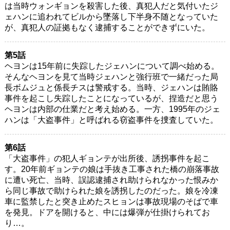
は当時ウォンギョンを殺害した後、真犯人だと気付いたジ
ェハンに追われてビルから墜落し下半身不随となっていた
が、真犯人の証拠もなく逮捕することができずにいた。
第5話
ヘヨンは15年前に失踪したジェハンについて調べ始める。
そんなヘヨンを見て当時ジェハンと強行班で一緒だった局
長ボムジュと係長チスは警戒する。当時、ジェハンは賄賂
事件を起こし失踪したことになっているが、捏造だと思う
ヘヨンは内部の仕業だと考え始める。一方、1995年のジェ
ハンは「大盗事件」と呼ばれる窃盗事件を捜査していた。
第6話
「大盗事件」の犯人ギョンテが出所後、誘拐事件を起こ
す。20年前ギョンテの娘は手抜き工事された橋の崩落事故
に遭い死亡、当時、誤認逮捕され助けられなかった恨みか
ら同じ事故で助けられた娘を誘拐したのだった。娘を冷凍
車に監禁したと突き止めたスヒョンは事故現場のそばで車
を発見。ドアを開けると、中には爆弾が仕掛けられてお
り…。