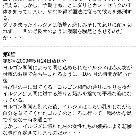
捕える。しかし、予期せぬことにダリとカン・セウクの正
体を知ってしまい、やむを得ず国法に従って彼らを処刑す
る。
ダリを失ったイルジメは衝撃と悲しみそして怒りに耐え切
れず、一匹の野良犬のように漢陽を騒然とさせるのだ
が・・・
第6話
第6話-2009年5月24日放送分
ヨルゴン和尚によって閉じ込められたイルジメは赤ん坊が
母親のお腹で育ち生まれるように、10ヶ月の時間が経った
後、
再び世の中に出てくる。ヨルゴン和尚の通りに悟りを得た
イルジメは人間に対する怒りと妬みを捨てて平穏な姿にな
っている。
ヨルゴン和尚と別れた後、イルジメはもらい乳をしながら
自分を育ててくれたゴルチのところに行って、穏やかな島
で幸せな一時を過ごす。
しかし、イルジメに惚れた村の女性たちの嫉妬による悲惨
な事件が起きてしまうのだが・・・