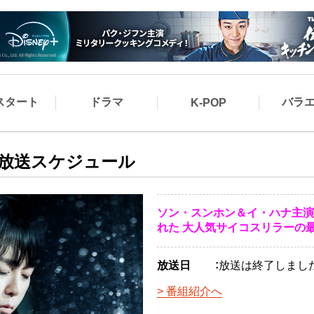
スタート
ドラマ
バラ
K-POP
の放送スケジュール
ソン・スンホン＆イ・ハナ主演
れた 大人気サイコスリラーの
放送日
放送は終了しまし
番組紹介へ