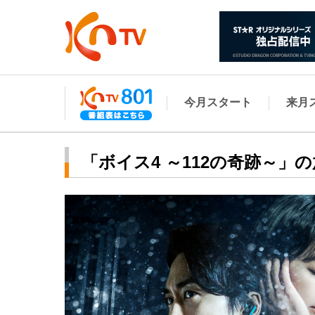
今月スタート
来月
「ボイス4 ～112の奇跡～」