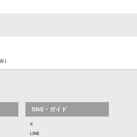
休み）
SNS・ガイド
X
LINE