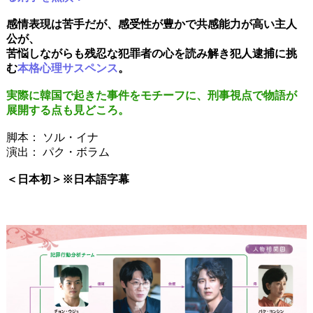
感情表現は苦手だが、感受性が豊かで共感能力が高い主人
公が、
苦悩しながらも残忍な犯罪者の心を読み解き犯人逮捕に挑
む
本格心理サスペンス
。
実際に韓国で起きた事件をモチーフに、刑事視点で物語が
展開する点も見どころ。
脚本： ソル・イナ
演出： パク・ボラム
＜日本初＞※日本語字幕