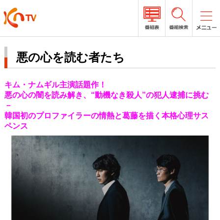
悪の心を読む者たち
キム・ナムギル主演話題作！
悪の心の闇を読み解き、“動機なき殺人”の犯人逮捕に挑む
－
韓国初のプロファイラーの情熱と葛藤を描く本格心理サス
ペンス