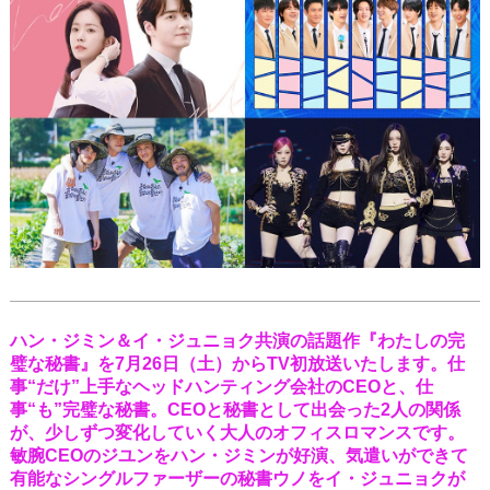
ハン・ジミン＆イ・ジュニョク共演の話題作『わたしの完
璧な秘書』を7月26日（土）からTV初放送いたします。仕
事“だけ”上手なヘッドハンティング会社のCEOと、仕
事“も”完璧な秘書。CEOと秘書として出会った2人の関係
が、少しずつ変化していく大人のオフィスロマンスです。
敏腕CEOのジユンをハン・ジミンが好演、気遣いができて
有能なシングルファーザーの秘書ウノをイ・ジュニョクが