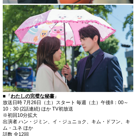
■『
わたしの完璧な秘書
』
放送日時 7月26日（土）スタート 毎週（土）午後8：00～
10：30 (2話連続) ほか TV初放送
※初回10分拡大
出演者 ハン・ジミン、イ・ジュニョク、キム・ドフン、キ
ム・ユネ ほか
話数 全12回