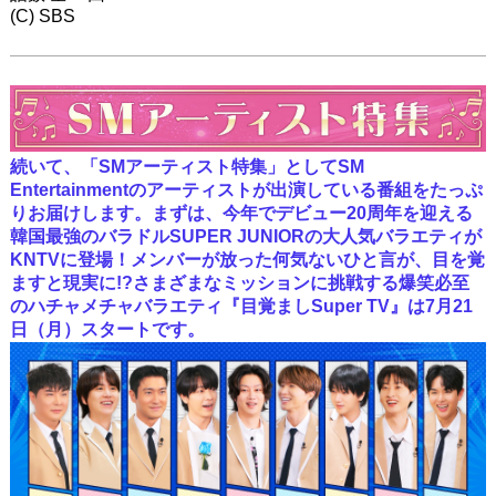
(C) SBS
続いて、「SMアーティスト特集」としてSM
Entertainmentのアーティストが出演している番組をたっぷ
りお届けします。まずは、今年でデビュー20周年を迎える
韓国最強のバラドルSUPER JUNIORの大人気バラエティが
KNTVに登場！メンバーが放った何気ないひと言が、目を覚
ますと現実に!?さまざまなミッションに挑戦する爆笑必至
のハチャメチャバラエティ『目覚ましSuper TV』は7月21
日（月）スタートです。