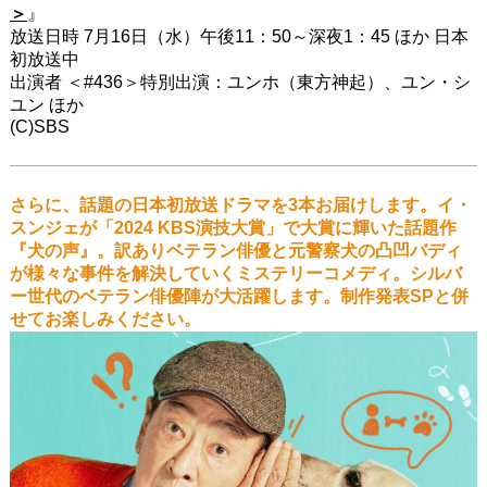
＞
』
放送日時 7月16日（水）午後11：50～深夜1：45 ほか 日本
初放送中
出演者 ＜#436＞特別出演：ユンホ（東方神起）、ユン・シ
ユン ほか
(C)SBS
さらに、話題の日本初放送ドラマを3本お届けします。イ・
スンジェが「2024 KBS演技大賞」で大賞に輝いた話題作
『犬の声』。訳ありベテラン俳優と元警察犬の凸凹バディ
が様々な事件を解決していくミステリーコメディ。シルバ
ー世代のベテラン俳優陣が大活躍します。制作発表SPと併
せてお楽しみください。