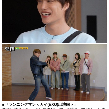
■『
ランニングマン＜カイ(EXO)出演回＞
』