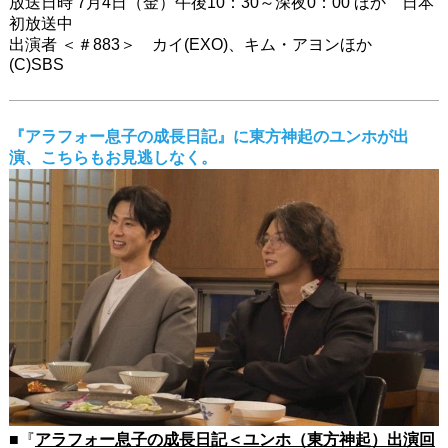
放送日時 7月4日（金）午後10：30～深夜0：00 ほか 日本
初放送中
出演者 ＜＃883＞ カイ(EXO)、キム・アヨンほか
(C)SBS
『アラフォー息子の成長日記』に東方神起のユンホが出
演、こちらもお見逃しなく。
■『
アラフォー息子の成長日記＜ユンホ（東方神起）出演回