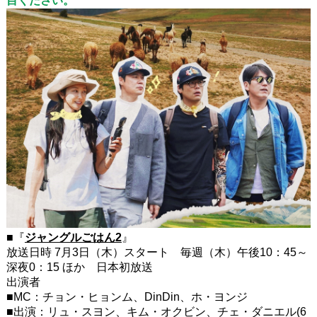
目ください。
■『
ジャングルごはん2
』
放送日時 7月3日（木）スタート 毎週（木）午後10：45～
深夜0：15 ほか 日本初放送
出演者
■MC：チョン・ヒョンム、DinDin、ホ・ヨンジ
■出演：リュ・スヨン、キム・オクビン、チェ・ダニエル(6