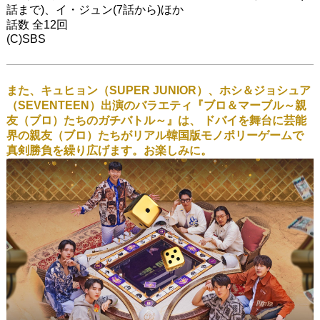
話まで)、イ・ジュン(7話から)ほか
話数 全12回
(C)SBS
また、キュヒョン（SUPER JUNIOR）、ホシ＆ジョシュア
（SEVENTEEN）出演のバラエティ『ブロ＆マーブル～親
友（ブロ）たちのガチバトル～』は、 ドバイを舞台に芸能
界の親友（ブロ）たちがリアル韓国版モノポリーゲームで
真剣勝負を繰り広げます。お楽しみに。