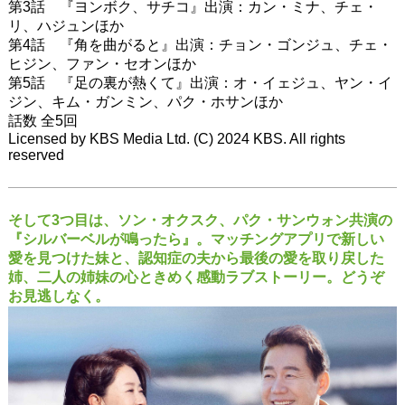
第3話 『ヨンボク、サチコ』出演：カン・ミナ、チェ・
リ、ハジュンほか
第4話 『角を曲がると』出演：チョン・ゴンジュ、チェ・
ヒジン、ファン・セオンほか
第5話 『足の裏が熱くて』出演：オ・イェジュ、ヤン・イ
ジン、キム・ガンミン、パク・ホサンほか
話数 全5回
Licensed by KBS Media Ltd. (C) 2024 KBS. All rights
reserved
そして3つ目は、ソン・オクスク、パク・サンウォン共演の
『シルバーベルが鳴ったら』。マッチングアプリで新しい
愛を見つけた妹と、認知症の夫から最後の愛を取り戻した
姉、二人の姉妹の心ときめく感動ラブストーリー。どうぞ
お見逃しなく。