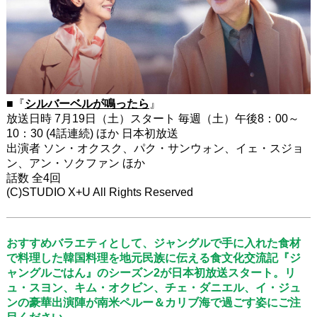
■『
シルバーベルが鳴ったら
』
放送日時 7月19日（土）スタート 毎週（土）午後8：00～
10：30 (4話連続) ほか 日本初放送
出演者 ソン・オクスク、パク・サンウォン、イェ・スジョ
ン、アン・ソクファン ほか
話数 全4回
(C)STUDIO X+U All Rights Reserved
おすすめバラエティとして、ジャングルで手に入れた食材
で料理した韓国料理を地元民族に伝える食文化交流記『ジ
ャングルごはん』のシーズン2が日本初放送スタート。リ
ュ・スヨン、キム・オクビン、チェ・ダニエル、イ・ジュ
ンの豪華出演陣が南米ペルー＆カリブ海で過ごす姿にご注