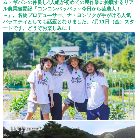
ム・ギバンの仲良し4人組が初めての農作業に挑戦するリア
ル農業奮闘記『コンコンパッパッ～今日から芸農人！
～』。名物プロデュ―サー、ナ・ヨンソクが手がける人気
バラエティとしても話題となりました。7月11日（金）スタ
ートです。どうぞお楽しみに！