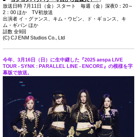
放送日時 7月11日（金）スタート 毎週（金）深夜0：20～
2：00 ほか TV初放送
出演者 イ・グァンス、キム・ウビン、ド・ギョンス、キ
ム・ギバン ほか
話数 全9回
(C) CJ ENM Studios Co., Ltd
今年、3月16日（日）に生中継した『2025 aespa LIVE
TOUR - SYNK : PARALLEL LINE - ENCORE』の模様を字
幕版で放送。