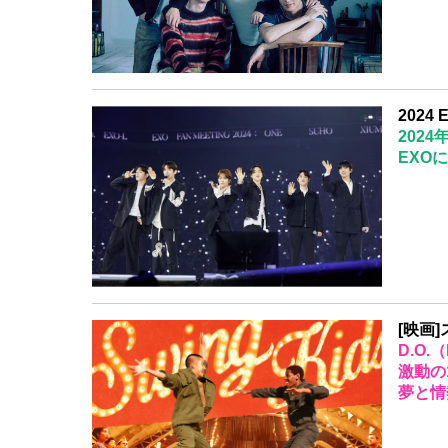
2024
202
EXO
[映画
D.O.
激動の
夢と情