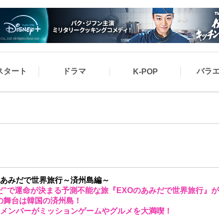
スタート
ドラマ
バラ
K-POP
のあみだで世界旅行～済州島編～
だ”で運命が決まる予測不能な旅『EXOのあみだで世界旅行』
の舞台は韓国の済州島！
のメンバーがミッションゲームやグルメを大満喫！