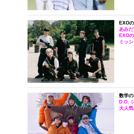
EXO
あみだ
EXO
ミッシ
数学の
D.O.
大人気