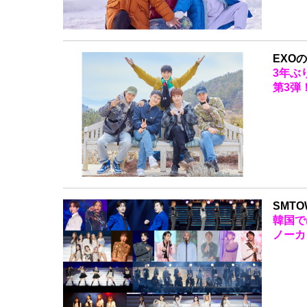
EXO
3年ぶ
第3弾
SMTO
韓国で
ノーカ