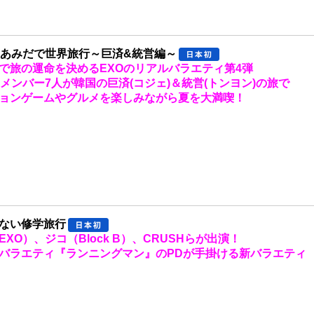
のあみだで世界旅行～巨済&統営編～
で旅の運命を決めるEXOのリアルバラエティ第4弾
のメンバー7人が韓国の巨済(コジェ)＆統営(トンヨン)の旅で
ョンゲームやグルメを楽しみながら夏を大満喫！
ない修学旅行
（EXO）、ジコ（Block B）、CRUSHらが出演！
バラエティ『ランニングマン』のPDが手掛ける新バラエティ