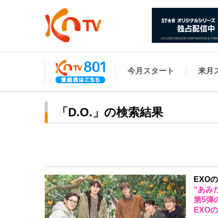
今月スタート
来月
「D.O.」の検索結果
EXO
“あみ
第5弾
EXO