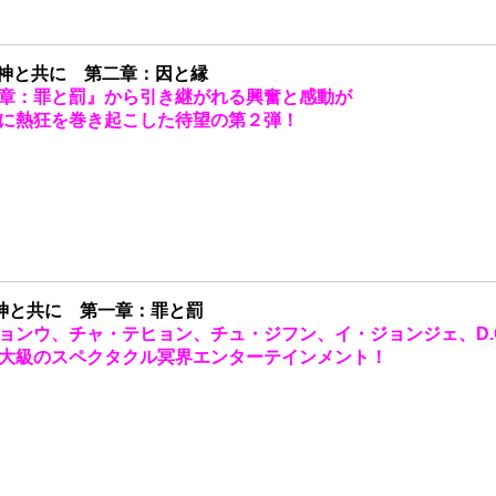
] 神と共に 第二章：因と縁
章：罪と罰』から引き継がれる興奮と感動が
に熱狂を巻き起こした待望の第２弾！
]神と共に 第一章：罪と罰
ョンウ、チャ・テヒョン、チュ・ジフン、イ・ジョンジェ、D.O.
大級のスペクタクル冥界エンターテインメント！