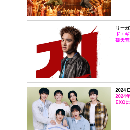
リーガ
ド・ギ
破天荒
2024 
202
EXO