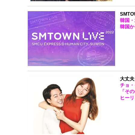
SMTOW
韓国・
韓国か
大丈夫
チョ・
「その
ヒーリ