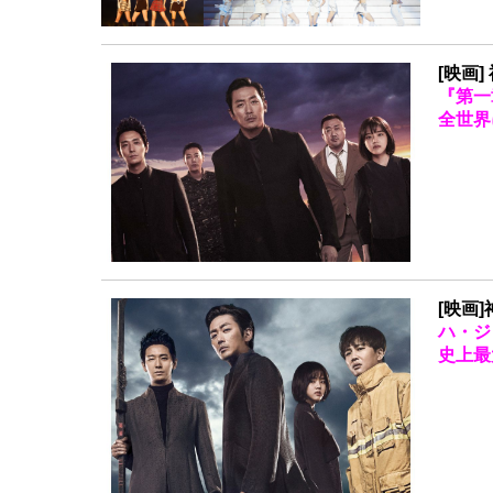
[映画
『第一
全世界
[映画
ハ・ジ
史上最