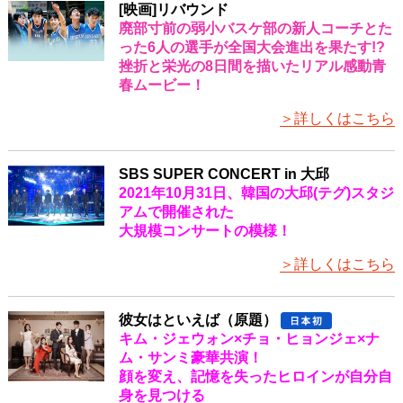
[映画]リバウンド
廃部寸前の弱小バスケ部の新人コーチとた
った6人の選手が全国大会進出を果たす!?
挫折と栄光の8日間を描いたリアル感動青
春ムービー！
＞詳しくはこちら
SBS SUPER CONCERT in 大邱
2021年10月31日、韓国の大邱(テグ)スタジ
アムで開催された
大規模コンサートの模様！
＞詳しくはこちら
彼女はといえば（原題）
キム・ジェウォン×チョ・ヒョンジェ×ナ
ム・サンミ豪華共演！
顔を変え、記憶を失ったヒロインが自分自
身を見つける