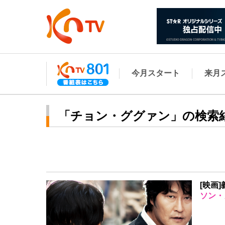
今月スタート
来月
「チョン・ググァン」の検索
[映画]
ソン・