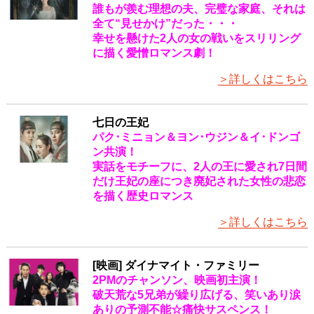
誰もが羨む理想の夫、完璧な家庭、それは
全て“見せかけ”だった・・・
幸せを懸けた2人の女の戦いをスリリング
に描く愛憎ロマンス劇！
＞詳しくはこちら
七日の王妃
パク･ミニョン＆ヨン･ウジン＆イ･ドンゴ
ン共演！
実話をモチーフに、2人の王に愛され7日間
だけ王妃の座につき廃妃された女性の悲恋
を描く歴史ロマンス
＞詳しくはこちら
[映画] ダイナマイト・ファミリー
2PMのチャンソン、映画初主演！
破天荒な5兄弟が繰り広げる、笑いあり涙
ありの予測不能☆痛快サスペンス！