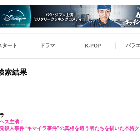
スタート
ドラマ
バラ
K-POP
検索結果
ラ
ヘス主演！
発殺人事件“キマイラ事件”の真相を追う者たちを描いた本格