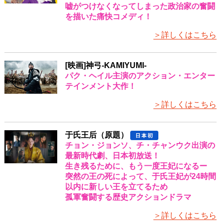
嘘がつけなくなってしまった政治家の奮闘
を描いた痛快コメディ！
＞詳しくはこちら
[映画]神弓-KAMIYUMI-
パク・ヘイル主演のアクション・エンター
テインメント大作！
＞詳しくはこちら
于氏王后（原題）
チョン・ジョンソ、チ・チャンウク出演の
最新時代劇、日本初放送！
生き残るために、もう一度王妃になるー
突然の王の死によって、于氏王妃が24時間
以内に新しい王を立てるため
孤軍奮闘する歴史アクションドラマ
＞詳しくはこちら