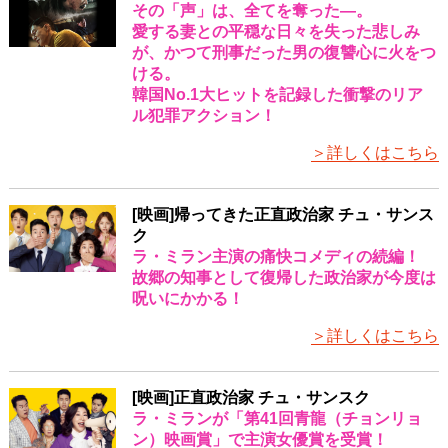
その「声」は、全てを奪った―。
愛する妻との平穏な日々を失った悲しみ
が、かつて刑事だった男の復讐心に火をつ
ける。
韓国No.1大ヒットを記録した衝撃のリア
ル犯罪アクション！
＞詳しくはこちら
[映画]帰ってきた正直政治家 チュ・サンス
ク
ラ・ミラン主演の痛快コメディの続編！
故郷の知事として復帰した政治家が今度は
呪いにかかる！
＞詳しくはこちら
[映画]正直政治家 チュ・サンスク
ラ・ミランが「第41回青龍（チョンリョ
ン）映画賞」で主演女優賞を受賞！