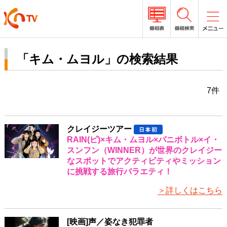
「キム・ムヨル」の検索結果
7件
クレイジーツアー
RAIN(ピ)×キム・ムヨル×パニボトル×イ・
スンフン（WINNER）が世界のクレイジー
なスポットでアクティビティやミッション
に挑戦する旅行バラエティ！
＞詳しくはこちら
[映画]声／姿なき犯罪者