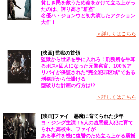
貧しき民を救うため命をかけて立ち上がっ
たのは、誇り高き“群盗”
名優ハ・ジョンウと初共演したアクション
大作！
＞詳しくはこちら
[映画] 監獄の首領
監獄から世界を手に入れろ！刑務所を牛耳
るボス×囚人になった元警察官、100％ア
リバイが保証された“完全犯罪区域”である
刑務所から仕掛ける
型破りな計画の行方は!?
＞詳しくはこちら
[映画]ファイ 悪魔に育てられた少年
ヨ・ジング主演！5人の凶悪殺人犯に育て
られた高校生、ファイが
ある事件を機に復讐のため立ち上がる震撼