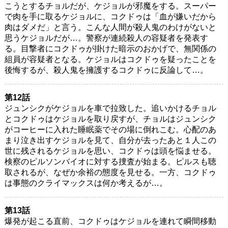
こうとするチョルだが、ケジョルが邪魔をする。スーパー
で肉を手に取るケジョルに、コクドゥは「血が嫌いだから
肉はダメだ」と言う。こんな人間が殺人鬼のわけがないと
思うケジョルだが…。警察が連続殺人の容疑者を発表す
る。目撃者にコクドゥが掛けた暗示のおかげで、無関係の
組員が容疑者となる。ケジョルはコクドゥを疑ったことを
後悔するが、殺人鬼を擁護するコクドゥに反論して…。
第12話
ジュンシクがケジョルを車で拉致した。追いかけるチョル
とコクドゥはケジョルを取り戻すが、チョルはジュンシク
がコーヒーに入れた睡眠薬でその場に倒れこむ。心配のあ
まり泣き出すケジョルを見て、自分が去ったあと１人この
世に残されるケジョルを思い、コクドゥは頭を悩ませる。
検察のピルソンバイオに対する捜査が始まる。ピルスも聴
取されるが、なぜか余裕の態度を見せる。一方、コクドゥ
は事態のクライマックスは何か考えるが…。
第13話
爆発が起こる直前、コクドゥはケジョルを連れて瞬間移動