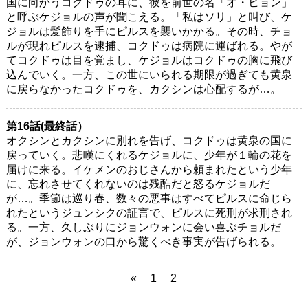
国に向かうコクドゥの耳に、彼を前世の名「オ・ヒョン」
と呼ぶケジョルの声が聞こえる。「私はソリ」と叫び、ケ
ジョルは髪飾りを手にピルスを襲いかかる。その時、チョ
ルが現れピルスを逮捕、コクドゥは病院に運ばれる。やが
てコクドゥは目を覚まし、ケジョルはコクドゥの胸に飛び
込んでいく。一方、この世にいられる期限が過ぎても黄泉
に戻らなかったコクドゥを、カクシンは心配するが…。
第16話(最終話）
オクシンとカクシンに別れを告げ、コクドゥは黄泉の国に
戻っていく。悲嘆にくれるケジョルに、少年が１輪の花を
届けに来る。イケメンのおじさんから頼まれたという少年
に、忘れさせてくれないのは残酷だと怒るケジョルだ
が…。季節は巡り春、数々の悪事はすべてピルスに命じら
れたというジュンシクの証言で、ピルスに死刑が求刑され
る。一方、久しぶりにジョンウォンに会い喜ぶチョルだ
が、ジョンウォンの口から驚くべき事実が告げられる。
«
1
2