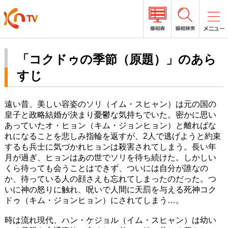
「コクドゥの季節（原題）」のあら
すじ
遠い昔、美しい容姿のソリ（イム・スヒャン）は元の国の
皇子と政略結婚が決まり憂鬱な気持ちでいた。密かに思い
あっていたオ・ヒョン（キム・ジョンヒョン）と離ればな
れになることを悲しみ指輪を返すが、2人で逃げようと約束
するも兵士に気づかれヒョンは殺害されてしまう。長い年
月が過ぎ、ヒョンはあの世でソリを待ち続けた。しかしい
くら待っても会うことはできず、ついには自分が誰なの
か、待っている人の顔さえも忘れてしまったのだった。つ
いに神の怒りに触れ、呪いで人間に天罰を与える死神コク
ドゥ（キム・ジョンヒョン）にされてしまう…。
時は流れ現代、ハン・ケジョル（イム・スヒャン）は幼い