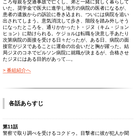
ころ母親を交通事故で亡くし、弟と一緒に貧しく暮らして
いた。奨学金で医大に進学し地方の病院の医者になるが、
患者の遺族からの訴訟に巻き込まれ、ついには病院を追い
出されてしまう。意気消沈して歩き、階段を踏み外しそう
になったところを、通りかかったト・ジヌ（キム・ジョン
ヒョン）に助けられる。ケジョルは転職を決意し手あたり
次第病院の面接を受ける日々だったが、ある日、病院の面
接官がジヌであることに運命の出会いだと胸が躍った。結
局ジヌのコネでピルソン病院に就職が決まるが、合格させ
たジヌにはある目的があって…。
番組紹介へ
各話あらすじ
第11話
警察で取り調べを受けるコクドゥ。目撃者に彼が犯人か聞