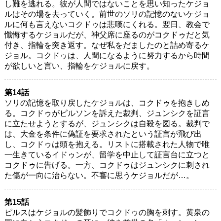
し難を逃れる。彼が人間ではないことを思い知ったケジョ
ルはその場を去っていく。前世のソリの記憶のないケジョ
ルに何も言えないコクドゥは悲嘆にくれる。翌日、教会で
懺悔するケジョルだが、神父席に座るのがコクドゥだと気
付き、指輪を突き返す。なぜ私をだましたのと詰め寄るケ
ジョル。コクドゥは、人間になるように努力するから時間
が欲しいと言い、指輪をケジョルに戻す。
第14話
ソリの記憶を取り戻したケジョルは、コクドゥを抱きしめ
る。コクドゥがピルソンを訴えた裁判、ジュンシクを証言
に立たせようとするが、ジュンシクは自殺を図る。裁判で
は、大金を条件に偽証を要求されたという証言が飛び出
し、コクドゥは頭を抱える。リストに搭載された人物で唯
一生きているイドゥンが、留学を中止して証言台に立つと
コクドゥに告げる。一方、コクドゥはジュンシクに刺され
た傷が一向に治らない。不審に思うケジョルだが…。
第15話
ピルスはケジョルの髪飾りでコクドゥの胸を刺す。黄泉の