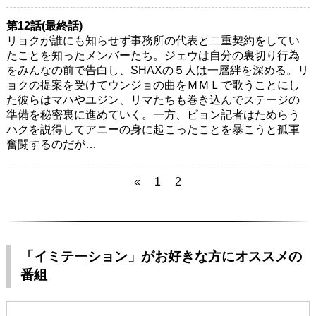
第12話(最終話)
リョクが誰にも知らせず事務所の代表と二重契約をしてい
たことを知ったメンバーたち。ジェウは自分の裏切り行為
をみんなの前で告白し、SHAXの５人は一層絆を深める。リ
ョクの提案を受けてウンジョの曲をＭＭＬで歌うことにし
た彼らはマハやユジン、リマたちも巻き込んでステージの
準備を秘密裏に進めていく。一方、ピョン記者はためらう
ハクを説得してアニーの身に起こったことを暴こうと孤軍
奮闘するのだが…
«
1
2
「イミテーション」がお好きな方にオススメの
番組