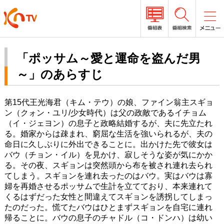
「ポッサム～愛と運命を盗んだ男
～」のあらすじ
第15代王光海君（キム・テウ）の娘、ファイン翁主スギョ
ン（クォン・ユリ/少女時代）は父の政敵であるイチョム
（イ・ジェヨン）の息子と政略結婚するが、夫に先立たれ
る。婚家からは疎まれ、窮屈な生活を強いられるが、夫の
命日に久しぶりに外出できることに。出かけた先で彼女は
バウ（チョン・イル）を見かけ、寂しそうな姿が気にかか
る。その夜、スギョンは突然頭から布を被され連れ去られ
てしまう。スギョンを連れ去ったのはバウ。実はバウは寡
婦を再婚させるポッサムで生計を立てており、本来連れて
くるはずだった女性と間違えてスギョンを誘拐してしまっ
たのだった。慌てたバウはひとまずスギョンを自宅に連れ
帰ることに。バウの息子のチャドル（コ・ドンハ）は幼い