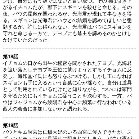
ンは、自分はもう嫁ではないと言い放つ。その場は引き下
がるイチョムだが、部下にスギョンを殺せと命じる。その
夜、バウの屋敷が襲われるが、光海君が現れて事なきを得
る。スギョンは光海君にバウとの結婚を認めてほしいと懇
願するが、許しは得られない。光海君はバウにスギョンを
守れと命じる一方で、デヨプにも翁主を諦めるのかとけし
かけていたのだった。
第18話
イチョムの口から出生の秘密を聞かされたデヨプ。光海君
を追い落としデヨプを王位に就けようとするイチョムに反
発し、海印堂イ氏にも怒りをぶつける。しかし王になれば
スギョンも手に入るという言葉に心が揺らぐ。自分は道具
として利用されているだけだと知りながら、ついには家門
を守るためにもイチョムに従うことを決心する。一方、バ
ウはジャジョムから綾陽君を中心に頻繁に行なわれている
西人の会合に参加しないかと誘われる。
第19話
バウとキム尚宮は仁穆大妃のいる西宮に侵入できたが、ス
ギョンとチュンベは見張りに阻まれてしまう。バウは夜が