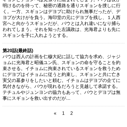
明けるのを待って、秘密の通路を通りスギョンを捜しに行
く。一方、スギョンはデヨプに助けられ無事だったが、デ
ヨプが大けがを負う。海印堂の元にデヨプを残し、１人西
宮へと向かうスギョンだが、バウとは入れ違いになり捕ら
われてしまう。それを知った左議政は、光海君よりも先に
スギョンを手に入れようとする。
第20話(最終話)
バウは西人の計画を仁穆大妃に話して協力を求め、ジャジ
ョムに光海君と昭儀ユン氏、スギョンの命を守ることを約
束させる。イチョムに拘束されているスギョンを救うため
にデヨプはイチョムに従うと約束し、スギョンと共に亡き
実父の墓参りをしたいと頼む。イチョムはデヨプの企てに
気付きながら、バウが現れるだろうと見越して承諾する。
テチュルやジュンヨンの協力もあって、バウとデヨプは無
事にスギョンを救い出すのだが…
«
1
2