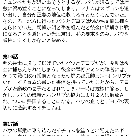
チュンベたちが追い出そうとするが、バウが帰るまでは屋
敷に留め置くことになってしまう。フナムはスギョンを追
い出し、自分が正妻の地位に収まろうとたくらんでいた。
そのころ、北方に行ったバウとデヨプは明の毛文龍に捕ら
えられていた。朝鮮が明と手を組んだと後金に誤解され戦
になることを避けたい光海君は、毛の要求をのみ、バウを
犠牲にするしかないと決める。
第16話
明の兵士に扮して逃げていたバウとデヨプだが、今度は後
金に捕らえられてしまう。後金の武将アミンの陣営には、
かつて戦に敗れ捕虜となった朝鮮の都元帥カン･ホンリプが
いた。イチョムの書いた書信を持っていたことから、デヨ
プが左議政の息子だとばれてしまい一時は危機に陥る。し
かし、バウの機転とホンリプの協力により２人は解放さ
れ、ついに帰国することになる。バウの企てとデヨプの裏
切りに激怒するイチョムは…
第17話
バウの屋敷に乗り込んだイチョムを堂々と出迎えたスギョ