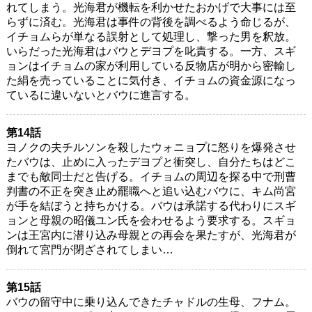
れてしまう。光海君が機転を利かせたおかげで大事には至
らずに済む。光海君は事件の背後を調べるよう命じるが、
イチョムらが単なる誤射として処理し、撃った男を釈放。
いらだった光海君はバウとデヨプを叱責する。一方、スギ
ョンはイチョムの家が利用している反物店が明から密輸し
た絹を売っていることに気付き、イチョムの資金源になっ
ているに違いないとバウに進言する。
第14話
ヨノクの夫チルソンを殺したウォニョプに怒りを爆発させ
たバウは、止めに入ったデヨプと衝突し、自分たちはどこ
までも敵同士だと告げる。イチョムの周辺を探る中で刑曹
判書の不正を突き止め罷職へと追い込むバウに、キム尚宮
が手を結ぼうと持ちかける。バウは承諾する代わりにスギ
ョンと母親の昭儀ユン氏を会わせるよう要求する。スギョ
ンは王宮内に潜り込み母親との再会を果たすが、光海君が
倒れて宮門が閉ざされてしまい…
第15話
バウの留守中に乗り込んできたチャドルの生母、フナム。