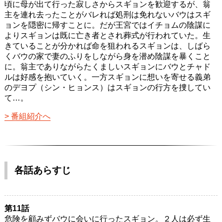
頃に母が出て行った寂しさからスギョンを歓迎するが、翁
主を連れ去ったことがバレれば処刑は免れないバウはスギ
ョンを隠密に帰すことに。だが王宮ではイチョムの陰謀に
よりスギョンは既に亡き者とされ葬式が行われていた。生
きていることが分かれば命を狙われるスギョンは、しばら
くバウの家で妻のふりをしながら身を潜め陰謀を暴くこと
に。翁主でありながらたくましいスギョンにバウとチャド
ルは好感を抱いていく。一方スギョンに想いを寄せる義弟
のデヨプ（シン・ヒョンス）はスギョンの行方を捜してい
て…。
番組紹介へ
各話あらすじ
第11話
危険を顧みずバウに会いに行ったスギョン。２人は必ず生