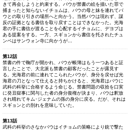
きて再会しようと約束する。バウが禁書の絵を描いた罪で
捕まったと知らないイチョムは、バウの母と妹を連れてバ
ウとの取り引きの場所へと向かう。当然バウは現れず、謀
反の証拠となる書信を取り戻すことはできなかった。光海
君の手に書信が渡ることを心配するイチョムに、デヨプは
ある提案をする。一方、スギョンから書信を托されたチュ
ンベはサンウォン寺に向かうが…
第12話
禁書の件で鞠庁が開かれ、バウが帳簿はもう一つあると証
言したことで、大北派も禁書の顧客だったことが露見す
る。光海君の前に連れてこられたバウが、身分を戻せば光
海君の刀となって仕えると持ちかけると、光海君はバウに
武科の科挙に合格するよう命じる。禁書問題の収拾を口実
に癸丑獄事に関与した者の身分復権が決まり、バウは釈放
され晴れてキム･ジェナムの孫の身分に戻る。だが、それは
スギョンとの別れを意味していた。
第13話
武科の科挙のさなかバウはイチョムの策略により銃で撃た