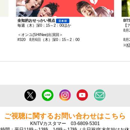
全知的おせっかい視点
B
毎週（木）深0：15～2：00ほか
【
8月
＜オンユ(SHINee)出演回＞
#320 8月6日（木）深0：15～2：00
8月
※
K
ご視聴に関するお問い合わせはこちら
KNTVカスタマー
03-6809-5301
時間：平日11時～13時、14時～17時（土日祝/年末年始はお