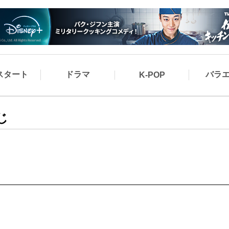
スタート
ドラマ
バラ
K-POP
じ