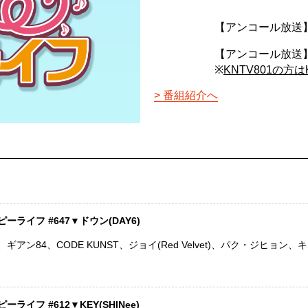
【アンコール放送】
【アンコール放送】
※
KNTV801の方
番組紹介へ
ライフ #647▼ドウン(DAY6)
アン84、CODE KUNST、ジョイ(Red Velvet)、パク・ジヒョン
ライフ #612▼KEY(SHINee)