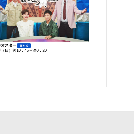
ジオスター
（日）後10：45～深0：20