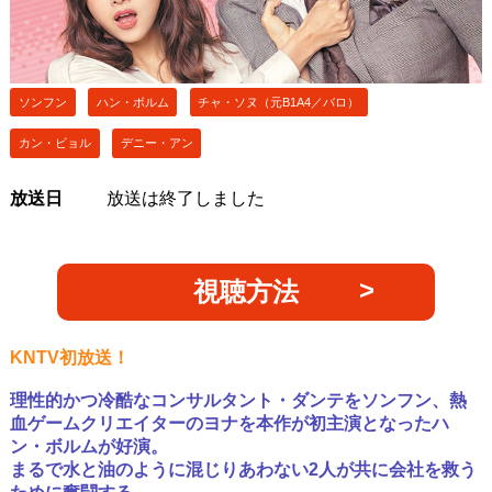
ソンフン
ハン・ボルム
チャ・ソヌ（元B1A4／バロ）
カン・ビョル
デニー・アン
放送日
放送は終了しました
視聴方法
KNTV初放送！
理性的かつ冷酷なコンサルタント・ダンテをソンフン、熱
血ゲームクリエイターのヨナを本作が初主演となったハ
ン・ボルムが好演。
まるで水と油のように混じりあわない2人が共に会社を救う