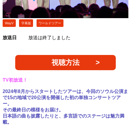
WayV
字幕版
ワールドツアー
放送日
放送は終了しました
視聴方法
TV初放送！
2024年8月からスタートしたツアーは、今回のソウル公演ま
で15の地域で20公演を開催した初の単独コンサートツア
ー。
その最終日の模様をお届け。
日本語の曲も披露したりと、多言語でのステージは魅力満
載。