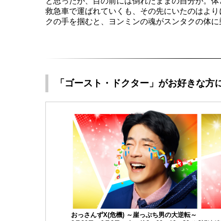
と思ったが、目の前には倒れたままの自分が。体
救急車で運ばれていくも、その先にいたのはより
クの手を掴むと、ヨンミンの魂がスンタクの体に
「ゴースト・ドクター」がお好きな方
おっさんずX(危機) ～崖っぷち男の大逆転～