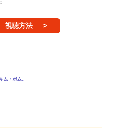
た
視聴方法
。
キム・ボム。