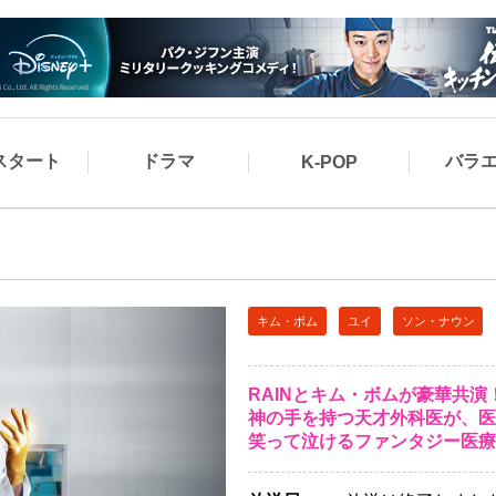
スタート
ドラマ
バラ
K-POP
キム・ボム
ユイ
ソン・ナウン
RAINとキム・ボムが豪華共演
神の手を持つ天才外科医が、医
笑って泣けるファンタジー医療