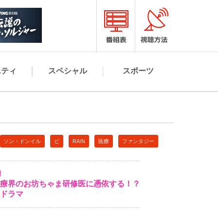
エティ
スペシャル
スポーツ
ソン・ドンイル
ピ
RAIN
医療
ファンタジー
！
療界のお坊ちゃま研修医に憑依する！？
ドラマ