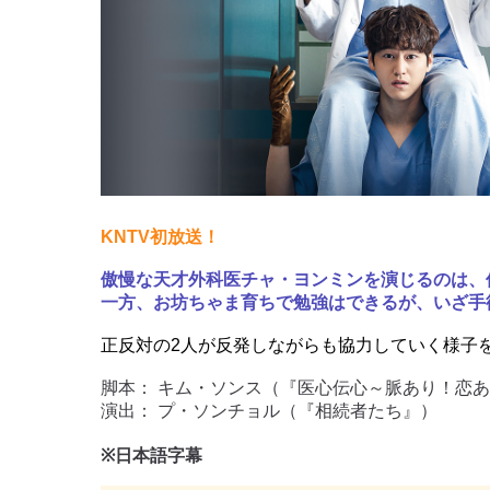
KNTV初放送！
傲慢な天才外科医チャ・ヨンミンを演じるのは、
一方、お坊ちゃま育ちで勉強はできるが、いざ手
正反対の2人が反発しながらも協力していく様子
脚本： キム・ソンス（『医心伝心～脈あり！恋
演出： プ・ソンチョル（『相続者たち』）
※日本語字幕