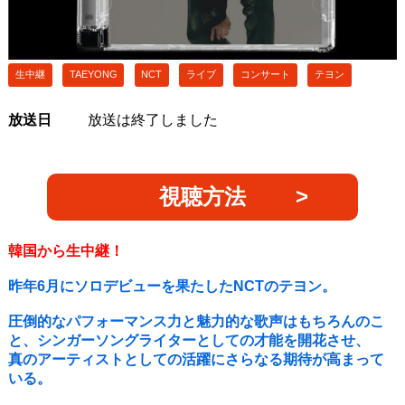
生中継
TAEYONG
NCT
ライブ
コンサート
テヨン
放送日
放送は終了しました
視聴方法
韓国から生中継！
昨年6月にソロデビューを果たしたNCTのテヨン。
圧倒的なパフォーマンス力と魅力的な歌声はもちろんのこ
と、シンガーソングライターとしての才能を開花させ、
真のアーティストとしての活躍にさらなる期待が高まって
いる。