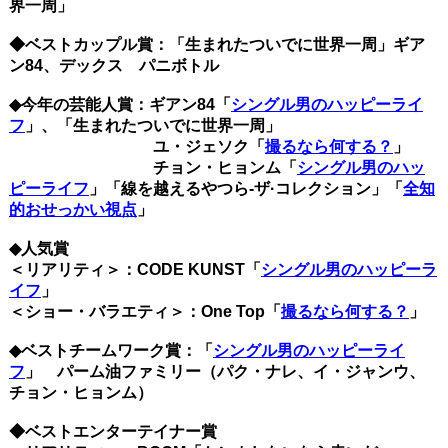
界一周」
◆ベストカップル賞：「生まれたついでに世界一周」ギア
ン84、デックス パニボトル
◆今年の芸能人賞：ギアン84「
シングル男のハッピーライ
フ
」、「生まれたついでに世界一周」
ユ・ジェソク「
撮るなら何する？
」
チョン・ヒョンム「
シングル男のハッ
ピーライフ
」「線を越えるやつら-ザ·コレクション」
「
全知
的おせっかい視点
」
◆人気賞
＜リアリティ＞：CODE KUNST「
シングル男のハッピーラ
イフ
」
＜ショー・バラエティ＞：One Top「
撮るなら何する？
」
◆ベストチームワーク賞：「
シングル男のハッピーライ
フ
」 パーム油ファミリー（パク・ナレ、イ・ジャンウ、
チョン・ヒョンム）
◆ベストエンターテイナー賞