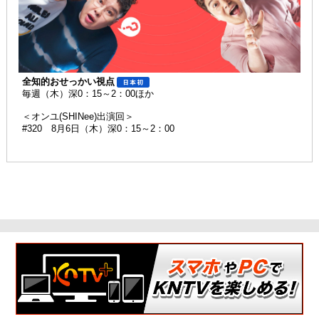
全知的おせっかい視点
毎週（木）深0：15～2：00ほか
＜オンユ(SHINee)出演回＞
#320 8月6日（木）深0：15～2：00