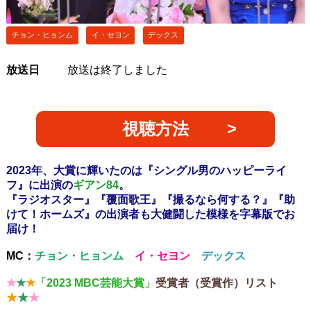
チョン・ヒョンム
イ・セヨン
デックス
放送日
放送は終了しました
視聴方法
2023年、大賞に輝いたのは『シングル男のハッピーライ
フ』に出演の
ギアン84
。
『ラジオスター』『覆面歌王』『撮るなら何する？』『助
けて！ホームズ』の出演者も大健闘した模様を字幕版でお
届け！
MC：
チョン・ヒョンム
イ・セヨン
デックス
★
★
★
「2023 MBC芸能大賞」
受賞者（受賞作）リスト
★
★
★