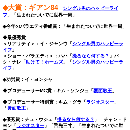
◆大賞：ギアン84
「
シングル男のハッピーライ
フ
」「生まれたついでに世界一周」
◆今年のバラエティ番組賞：「生まれたついでに世界一周」
◆最優秀賞
＜リアリティ＞：イ・ジャンウ「
シングル男のハッピーラ
イフ
」
＜ショー・バラエティ＞：ハハ「
撮るなら何する？
」
パ
ク・ナレ「
助けて！ホームズ
」「
シングル男のハッピーラ
イフ
」
◆功労賞：イ・ヨンジャ
◆プロデューサーMC賞：キム・ソンジュ「
覆面歌王
」
◆プロデューサー特別賞：キム・グラ「
ラジオスター
」
「
覆面歌王
」
◆優秀賞：チュ・ウジェ「
撮るなら何する？
」
チャン・ド
ヨン「
ラジオスター
」「舌先三寸」「生まれたついでに世