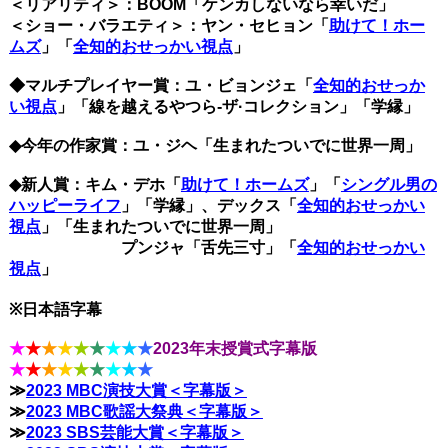
＜リアリティ＞：BOOM「ケンカしないなら幸いだ」
＜ショー・バラエティ＞：ヤン・セヒョン「
助けて！ホー
ムズ
」「
全知的おせっかい視点
」
◆マルチプレイヤー賞：ユ・ビョンジェ「
全知的おせっか
い視点
」「線を越えるやつら-ザ·コレクション」「学縁」
◆今年の作家賞：ユ・ジヘ「生まれたついでに世界一周」
◆新人賞：キム・デホ「
助けて！ホームズ
」「
シングル男の
ハッピーライフ
」「学縁」、デックス「
全知的おせっかい
視点
」「生まれたついでに世界一周」
プンジャ「舌先三寸」「
全知的おせっかい
視点
」
※日本語字幕
★
★
★
★
★
★
★
★
★
2023年末授賞式字幕版
★
★
★
★
★
★
★
★
★
≫
2023 MBC演技大賞＜字幕版＞
≫
2023 MBC歌謡大祭典＜字幕版＞
≫
2023 SBS芸能大賞＜字幕版＞