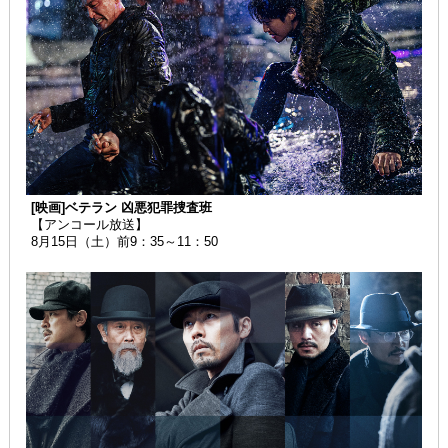
[映画]ベテラン 凶悪犯罪捜査班
【アンコール放送】
8月15日（土）前9：35～11：50