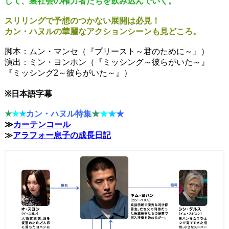
して、裏社会の権力者たちを飲み込んでいく。
スリリングで予想のつかない展開は必見！
カン・ハヌルの華麗なアクションシーンも見どころ。
脚本：ムン・マンセ（『プリースト～君のために～』）
演出：ミン・ヨンホン（『ミッシング～彼らがいた～』
『ミッシング2～彼らがいた～』）
※日本語字幕
★
★
★
カン・ハヌル特集
★
★
★
★
≫
カーテンコール
≫
アラフォー息子の成長日記