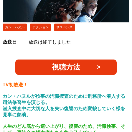
カン・ハヌル
アクション
サスペンス
放送日
放送は終了しました
視聴方法
TV初放送！
カン・ハヌルが検事の汚職捜査のために刑務所へ潜入する
司法修習生を演じる。
潜入捜査中に大切な人を失い復讐のため変貌していく様を
見事に熱演。
人生のどん底から這い上がり、復讐のため、汚職検事、そ