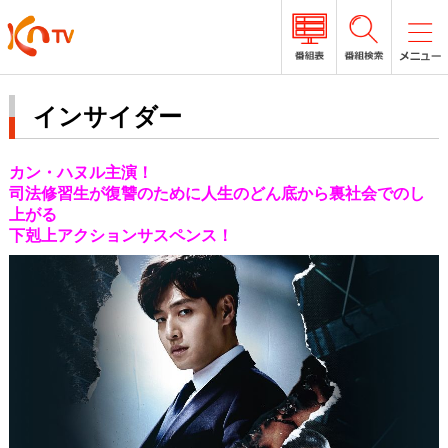
インサイダー
カン・ハヌル主演！
司法修習生が復讐のために人生のどん底から裏社会でのし
上がる
下剋上アクションサスペンス！