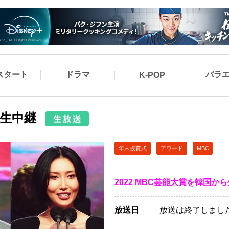
スタート
ドラマ
バラ
K-POP
ら生中継
年末授賞式
アワード
MBC
2022 MBC芸能大賞を韓国か
放送日
放送は終了しまし