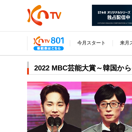
今月スタート
来月
2022 MBC芸能大賞～韓国か