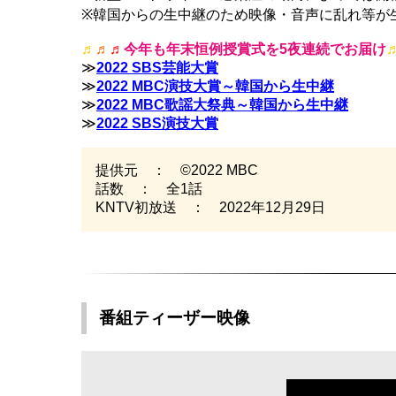
※韓国からの生中継のため映像・音声に乱れ等が
♬
♬
♬
今年も年末恒例授賞式を5夜連続でお届け
≫
2022 SBS芸能大賞
≫
2022 MBC演技大賞～韓国から生中継
≫
2022 MBC歌謡大祭典～韓国から生中継
≫
2022 SBS演技大賞
提供元 ： ©2022 MBC
話数 ： 全1話
KNTV初放送 ： 2022年12月29日
番組ティーザー映像