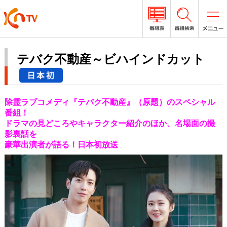
テバク不動産～ビハインドカット
除霊ラブコメディ『テバク不動産』（原題）のスペシャル
番組！
ドラマの見どころやキャラクター紹介のほか、名場面の撮
影裏話を
豪華出演者が語る！日本初放送