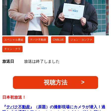
スペシャル番組
テバク不動産
CNBLUE
ジョン・ヨンファ
チャン・ナラ
放送日
放送は終了しました
視聴方法
日本初放送！
『
テバク不動産
』（原題）の撮影現場にカメラが潜入！過