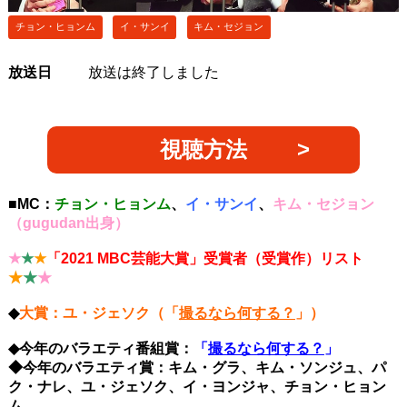
チョン・ヒョンム
イ・サンイ
キム・セジョン
放送日
放送は終了しました
視聴方法
■MC：
チョン・ヒョンム
、
イ・サンイ
、
キム・セジョン
（gugudan出身）
★
★
★
「2021 MBC芸能大賞」受賞者（受賞作）リスト
★
★
★
◆
大賞：ユ・ジェソク（「
撮るなら何する？
」）
◆今年のバラエティ番組賞：
「
撮るなら何する？
」
◆今年のバラエティ賞：キム・グラ、キム・ソンジュ、パ
ク・ナレ、ユ・ジェソク、イ・ヨンジャ、チョン・ヒョン
ム