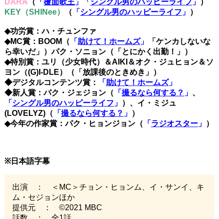
DARA
（
「
覆面歌王
」「
シングル男のハッピーライフ
」
）
KEY（SHINee）
（
「
シングル男のハッピーライフ
」
）
◆功労賞：ハ・チュンファ
◆MC賞：BOOM（
「
助けて！ホームズ
」
「ケンカしないな
ら幸いだ」）パク・ソニョン（「とにかく出勤！」）
◆特別賞：ユリ（少女時代）＆AIKI＆オク・ジュヒョン＆ソ
ヨン（(G)I-DLE）（「放課後のときめき」）
◆デジタルコンテンツ賞：
「
助けて！ホームズ
」
◆新人賞：パク・ジェジョン（
「
撮るなら何する？
」
、
「
シングル男のハッピーライフ
」
）、イ・ミジュ
(LOVELYZ)（
「
撮るなら何する？
」
）
◆今年の作家賞：パク・ヒョンジョン（
「
ラジオスター
」
）
※日本語字幕
出演 ： ＜MC＞チョン・ヒョンム、イ・サンイ、キ
ム・セジョンほか
提供元 ： ©2021 MBC
話数 ： 全1話