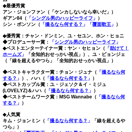
◆最優秀賞
アン・ジョンファン（「ケンカしないなら幸いだ」）
ギアン84（
「
シングル男のハッピーライフ
」
）
シン・ボンソン（
「
撮るなら何する？
」「
覆面歌王
」
）
◆優秀賞：チャン・ドンミン、ユ・セユン、ホン・ヒョニ
◆プロデューサー賞：
「
シングル男のハッピーライフ
」
◆ベストエンターテイナー賞：ヤン・セヒョン（
「
助けて！
ホームズ
」
「全知的おせっかい視点」）、ユ・ビョンジェ
（「線を超えるやつら」「全知的おせっかい視点」）
◆ベストキャラクター賞：チョン・ジュナ（
「
撮るなら何
する？
」
）、ハハ（
「
撮るなら何する？
」
）
◆ベストカップル賞：ユ・ジェソク＆イ・ミジュ
(LOVELYZ)＆ハハ（
「
撮るなら何する？
」
）
◆ベストチームワーク賞：MSG Wannabe（
「
撮るなら何
する？
」
）
◆人気賞
キム・ジョンミン（
「
撮るなら何する？
」
「線を超えるや
つら」）