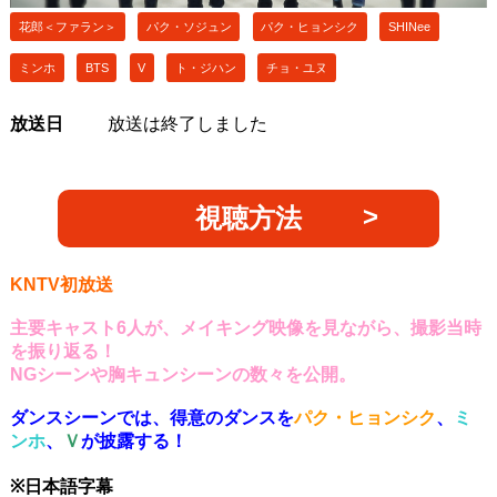
花郎＜ファラン＞
パク・ソジュン
パク・ヒョンシク
SHINee
ミンホ
BTS
V
ト・ジハン
チョ・ユヌ
放送日
放送は終了しました
視聴方法
KNTV初放送
主要キャスト6人が、メイキング映像を見ながら、撮影当時
を振り返る！
NGシーンや胸キュンシーンの数々を公開。
ダンスシーンでは、得意のダンスを
パク・ヒョンシク
、
ミ
ンホ
、
Ｖ
が披露する！
※日本語字幕