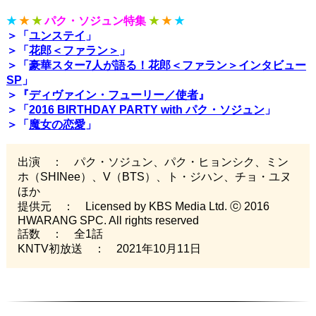
★
★
★
パク・ソジュン特集
★
★
★
＞「
ユンステイ
」
＞「
花郎＜ファラン＞
」
＞「
豪華スター7人が語る！花郎＜ファラン＞インタビュー
SP
」
＞『
ディヴァイン・フューリー／使者
』
＞「
2016 BIRTHDAY PARTY with パク・ソジュン
」
＞「
魔女の恋愛
」
出演 ： パク・ソジュン、パク・ヒョンシク、ミン
ホ（SHINee）、V（BTS）、ト・ジハン、チョ・ユヌ
ほか
提供元 ： Licensed by KBS Media Ltd. ⓒ 2016
HWARANG SPC. All rights reserved
話数 ： 全1話
KNTV初放送 ： 2021年10月11日