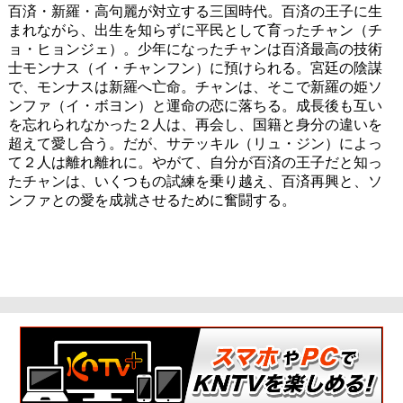
百済・新羅・高句麗が対立する三国時代。百済の王子に生
まれながら、出生を知らずに平民として育ったチャン（チ
ョ・ヒョンジェ）。少年になったチャンは百済最高の技術
士モンナス（イ・チャンフン）に預けられる。宮廷の陰謀
で、モンナスは新羅へ亡命。チャンは、そこで新羅の姫ソ
ンファ（イ・ボヨン）と運命の恋に落ちる。成長後も互い
を忘れられなかった２人は、再会し、国籍と身分の違いを
超えて愛し合う。だが、サテッキル（リュ・ジン）によっ
て２人は離れ離れに。やがて、自分が百済の王子だと知っ
たチャンは、いくつもの試練を乗り越え、百済再興と、ソ
ンファとの愛を成就させるために奮闘する。