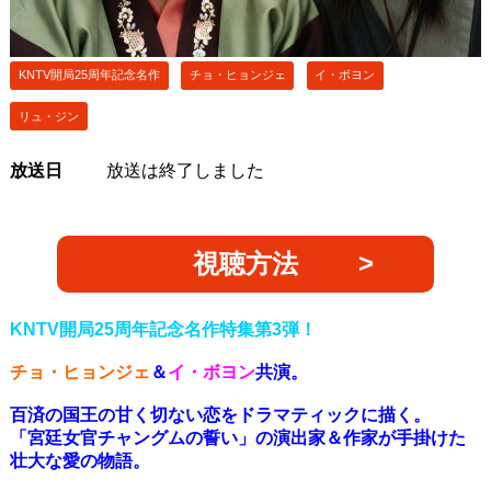
KNTV開局25周年記念名作
チョ・ヒョンジェ
イ・ボヨン
リュ・ジン
放送日
放送は終了しました
視聴方法
KNTV開局25周年記念名作特集第3弾！
チョ・ヒョンジェ
＆
イ・ボヨン
共演。
百済の国王の甘く切ない恋をドラマティックに描く。
「宮廷女官チャングムの誓い」の演出家＆作家が手掛けた
壮大な愛の物語。