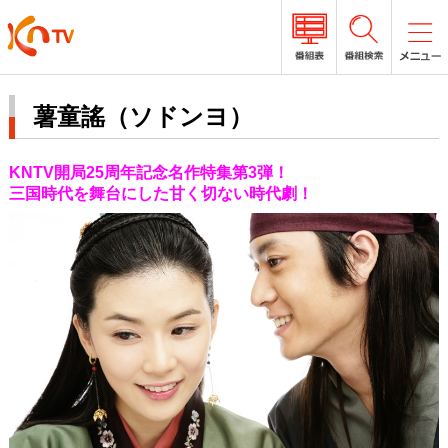
薯童謠（ソドンヨ）
KNTV開局25周年記念名作特集第3弾！
三国時代を舞台にした甘く切ない時代劇！