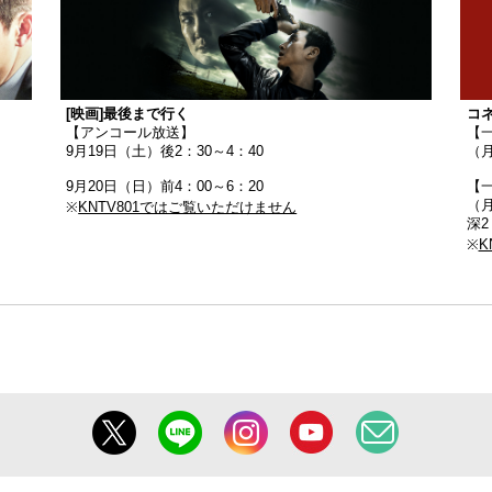
[映画]最後まで行く
コ
【アンコール放送】
【
9月19日（土）後2：30～4：40
（月
9月20日（日）前4：00～6：20
【一
（
※
KNTV801ではご覧いただけません
深2
※
K