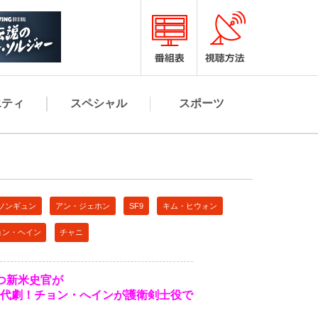
エティ
スペシャル
スポーツ
ソンギュン
アン・ジェホン
SF9
キム・ヒウォン
ョン・ヘイン
チャニ
つ新米史官が
代劇！チョン・へインが護衛剣士役で