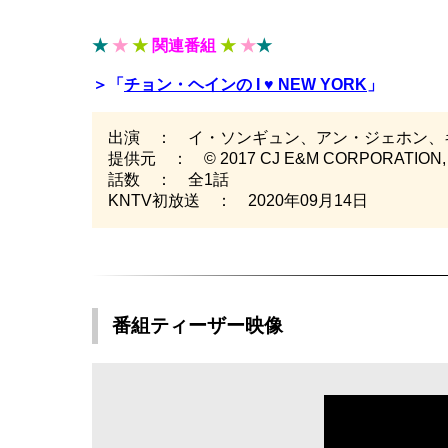
★
★
★
関連番組
★
★
★
＞「
チョン・ヘインの I ♥ NEW YORK
」
出演 ： イ・ソンギュン、アン・ジェホン、キ
提供元 ： © 2017 CJ E&M CORPORATION, F
話数 ： 全1話
KNTV初放送 ： 2020年09月14日
番組ティーザー映像