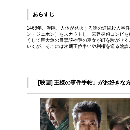
あらすじ
1468年、漢陽。人体が発火する謎の連続殺人
ン・ジェホン）をスカウトし、宮廷探偵コンビを
くして巨大魚の目撃談や謎の巫女が町を騒がせる
いくが、そこには次期王位争いや利権を巡る陰謀
「[映画] 王様の事件手帖」がお好きな