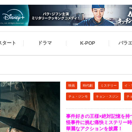
スタート
ドラマ
バラ
K-POP
映画
時代劇
ミステリー
イ・
チュ・ジンモ
キョン・スジン
チ
事件好きの王様×絶対記憶を持
怪事件に挑む痛快ミステリー時
華麗なアクションを披露！