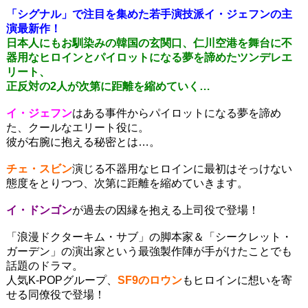
「シグナル」で注目を集めた若手演技派イ・ジェフンの主
演最新作！
日本人にもお馴染みの韓国の玄関口、仁川空港を舞台に不
器用なヒロインとパイロットになる夢を諦めたツンデレエ
リート、
正反対の2人が次第に距離を縮めていく…
イ・ジェフン
はある事件からパイロットになる夢を諦め
た、クールなエリート役に。
彼が右腕に抱える秘密とは…。
チェ・スビン
演じる不器用なヒロインに最初はそっけない
態度をとりつつ、次第に距離を縮めていきます。
イ・ドンゴン
が過去の因縁を抱える上司役で登場！
「浪漫ドクターキム・サブ」の脚本家＆「シークレット・
ガーデン」の演出家という最強製作陣が手がけたことでも
話題のドラマ。
人気K-POPグループ、
SF9のロウン
もヒロインに想いを寄
せる同僚役で登場！