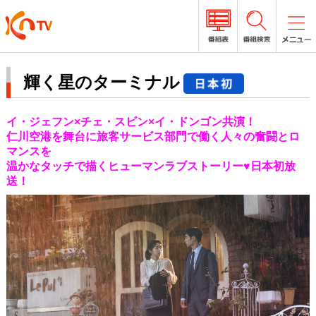
輝く星のターミナル
イ・ジェフン×チェ・スビン×イ・ドンゴン共演！
仁川空港を舞台に旅客サービス部門で働く人々の奮闘とロ
マンスを
温かなタッチで描くヒューマンラブストーリー♥日本初放
送！