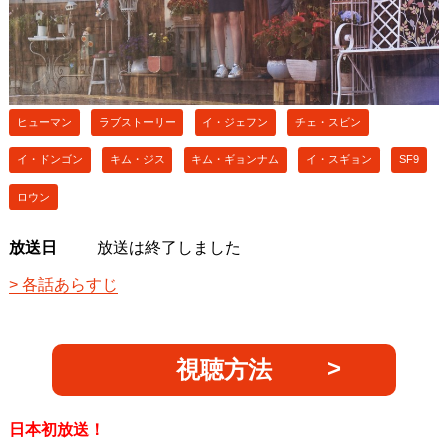
ヒューマン
ラブストーリー
イ・ジェフン
チェ・スビン
イ・ドンゴン
キム・ジス
キム・ギョンナム
イ・スギョン
SF9
ロウン
放送日
放送は終了しました
各話あらすじ
視聴方法
日本初放送！