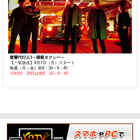
復讐代行人3～模範タクシー～
【一挙放送】9月7日（月）スタート
毎週（月～金）前8：30～9：45
※9月8・28日は前8：15～9：45