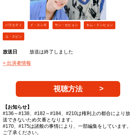
バラエティ
イ・スンギ
ヤン・セヒョン
キム・ドンヒョン
ユ・スビン
放送日
放送は終了しました
出演者情報
視聴方法
【お知らせ】
#136～#138、#182～#184、#210は権利上の都合により放
送できないため欠番となります。
#170、#175は諸般の事情により、一部編集をしています。
ご了承ください。