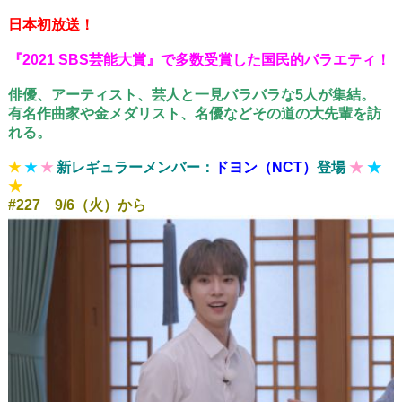
日本初放送！
『2021 SBS芸能大賞』で多数受賞した国民的バラエティ！
俳優、アーティスト、芸人と一見バラバラな5人が集結。
有名作曲家や金メダリスト、名優などその道の大先輩を訪
れる。
★
★
★
新レギュラーメンバー：
ドヨン（NCT）
登場
★
★
★
#227 9/6（火）から