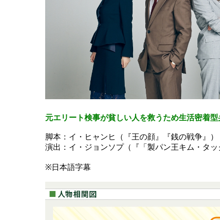
元エリート検事が貧しい人を救うため生活密着型
脚本：イ・ヒャンヒ（『王の顔』『銭の戦争』）
演出：イ・ジョンソプ（『「製パン王キム・タッ
※日本語字幕