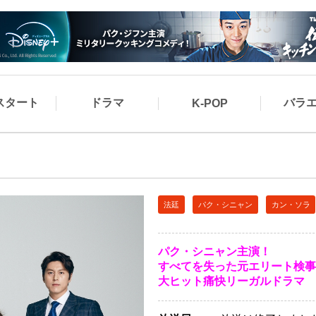
スタート
ドラマ
バラ
K-POP
法廷
パク・シニャン
カン・ソラ
パク・シニャン主演！
すべてを失った元エリート検事
大ヒット痛快リーガルドラマ